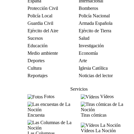
España
Internacional
Protección Civil
Bomberos
Policía Local
Policía Nacional
Guardia Civil
Armada Española
Ejército del Aire
Ejército de Tierra
Sucesos
Salud
Educación
Investigación
Medio ambiente
Economía
Deportes
Arte
Cultura
Iglesia Católica
Reportajes
Noticias del lector
Servicios
Fotos
Vídeos
Encuesta
Tiras cómicas
Vídeos La Noción
Las Columnas