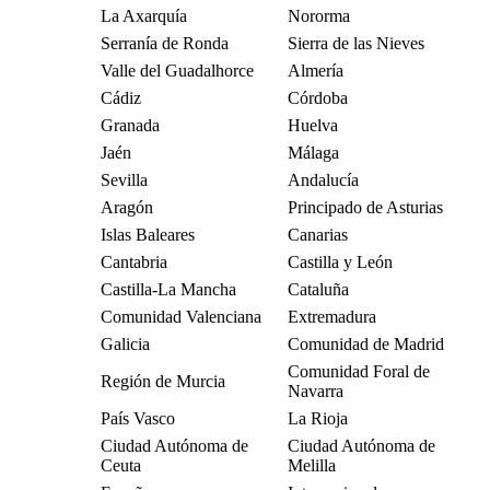
La Axarquía
Nororma
Serranía de Ronda
Sierra de las Nieves
Valle del Guadalhorce
Almería
Cádiz
Córdoba
Granada
Huelva
Jaén
Málaga
Sevilla
Andalucía
Aragón
Principado de Asturias
Islas Baleares
Canarias
Cantabria
Castilla y León
Castilla-La Mancha
Cataluña
Comunidad Valenciana
Extremadura
Galicia
Comunidad de Madrid
Comunidad Foral de
Región de Murcia
Navarra
País Vasco
La Rioja
Ciudad Autónoma de
Ciudad Autónoma de
Ceuta
Melilla