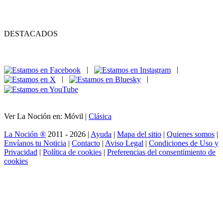
DESTACADOS
|
|
|
|
Ver La Noción en: Móvil |
Clásica
La Noción ®
2011 - 2026 |
Ayuda
|
Mapa del sitio
|
Quienes somos
|
Envíanos tu Noticia
|
Contacto
|
Aviso Legal
|
Condiciones de Uso y
Privacidad
|
Política de cookies
|
Preferencias del consentimiento de
cookies