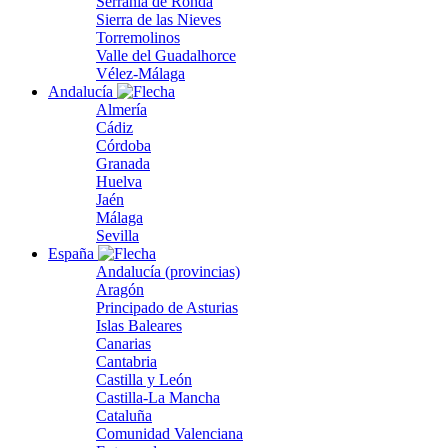
Serranía de Ronda
Sierra de las Nieves
Torremolinos
Valle del Guadalhorce
Vélez-Málaga
Andalucía
Almería
Cádiz
Córdoba
Granada
Huelva
Jaén
Málaga
Sevilla
España
Andalucía (provincias)
Aragón
Principado de Asturias
Islas Baleares
Canarias
Cantabria
Castilla y León
Castilla-La Mancha
Cataluña
Comunidad Valenciana