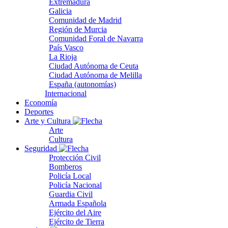
Extremadura
Galicia
Comunidad de Madrid
Región de Murcia
Comunidad Foral de Navarra
País Vasco
La Rioja
Ciudad Autónoma de Ceuta
Ciudad Autónoma de Melilla
España (autonomías)
Internacional
Economía
Deportes
Arte y Cultura
Arte
Cultura
Seguridad
Protección Civil
Bomberos
Policía Local
Policía Nacional
Guardia Civil
Armada Española
Ejército del Aire
Ejército de Tierra