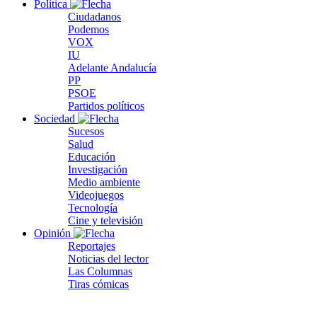
Política
Ciudadanos
Podemos
VOX
IU
Adelante Andalucía
PP
PSOE
Partidos políticos
Sociedad
Sucesos
Salud
Educación
Investigación
Medio ambiente
Videojuegos
Tecnología
Cine y televisión
Opinión
Reportajes
Noticias del lector
Las Columnas
Tiras cómicas