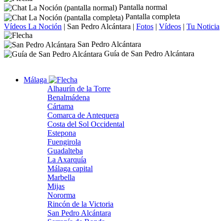
Pantalla normal
Pantalla completa
Vídeos La Noción
|
San Pedro Alcántara
|
Fotos
|
Vídeos
|
Tu Noticia
San Pedro Alcántara
Guía de San Pedro Alcántara
Málaga
Alhaurín de la Torre
Benalmádena
Cártama
Comarca de Antequera
Costa del Sol Occidental
Estepona
Fuengirola
Guadalteba
La Axarquía
Málaga capital
Marbella
Mijas
Nororma
Rincón de la Victoria
San Pedro Alcántara