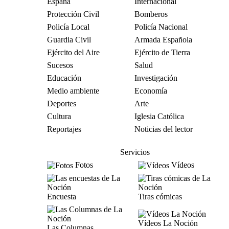
España
Internacional
Protección Civil
Bomberos
Policía Local
Policía Nacional
Guardia Civil
Armada Española
Ejército del Aire
Ejército de Tierra
Sucesos
Salud
Educación
Investigación
Medio ambiente
Economía
Deportes
Arte
Cultura
Iglesia Católica
Reportajes
Noticias del lector
Servicios
Fotos
Vídeos
Encuesta
Tiras cómicas
Vídeos La Noción
Las Columnas