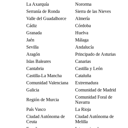
La Axarquía
Nororma
Serranía de Ronda
Sierra de las Nieves
Valle del Guadalhorce
Almería
Cádiz
Córdoba
Granada
Huelva
Jaén
Málaga
Sevilla
Andalucía
Aragón
Principado de Asturias
Islas Baleares
Canarias
Cantabria
Castilla y León
Castilla-La Mancha
Cataluña
Comunidad Valenciana
Extremadura
Galicia
Comunidad de Madrid
Comunidad Foral de
Región de Murcia
Navarra
País Vasco
La Rioja
Ciudad Autónoma de
Ciudad Autónoma de
Ceuta
Melilla