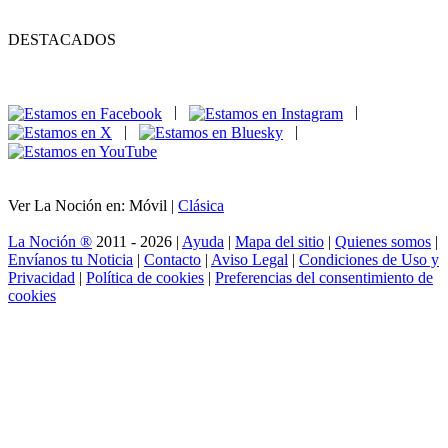
DESTACADOS
|
|
|
|
Ver La Noción en: Móvil |
Clásica
La Noción ®
2011 - 2026 |
Ayuda
|
Mapa del sitio
|
Quienes somos
|
Envíanos tu Noticia
|
Contacto
|
Aviso Legal
|
Condiciones de Uso y
Privacidad
|
Política de cookies
|
Preferencias del consentimiento de
cookies