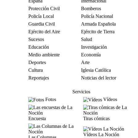
España
Internacional
Protección Civil
Bomberos
Policía Local
Policía Nacional
Guardia Civil
Armada Española
Ejército del Aire
Ejército de Tierra
Sucesos
Salud
Educación
Investigación
Medio ambiente
Economía
Deportes
Arte
Cultura
Iglesia Católica
Reportajes
Noticias del lector
Servicios
Fotos
Vídeos
Encuesta
Tiras cómicas
Vídeos La Noción
Las Columnas