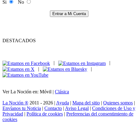
Si
No
Entrar a Mi Cuenta
DESTACADOS
|
|
|
|
Ver La Noción en: Móvil |
Clásica
La Noción ®
2011 - 2026 |
Ayuda
|
Mapa del sitio
|
Quienes somos
|
Envíanos tu Noticia
|
Contacto
|
Aviso Legal
|
Condiciones de Uso y
Privacidad
|
Política de cookies
|
Preferencias del consentimiento de
cookies