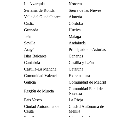
La Axarquía
Nororma
Serranía de Ronda
Sierra de las Nieves
Valle del Guadalhorce
Almería
Cádiz
Córdoba
Granada
Huelva
Jaén
Málaga
Sevilla
Andalucía
Aragón
Principado de Asturias
Islas Baleares
Canarias
Cantabria
Castilla y León
Castilla-La Mancha
Cataluña
Comunidad Valenciana
Extremadura
Galicia
Comunidad de Madrid
Comunidad Foral de
Región de Murcia
Navarra
País Vasco
La Rioja
Ciudad Autónoma de
Ciudad Autónoma de
Ceuta
Melilla