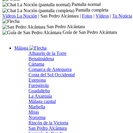
Pantalla normal
Pantalla completa
Vídeos La Noción
|
San Pedro Alcántara
|
Fotos
|
Vídeos
|
Tu Noticia
San Pedro Alcántara
Guía de San Pedro Alcántara
Málaga
Alhaurín de la Torre
Benalmádena
Cártama
Comarca de Antequera
Costa del Sol Occidental
Estepona
Fuengirola
Guadalteba
La Axarquía
Málaga capital
Marbella
Mijas
Nororma
Rincón de la Victoria
San Pedro Alcántara