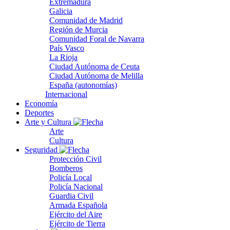
Extremadura
Galicia
Comunidad de Madrid
Región de Murcia
Comunidad Foral de Navarra
País Vasco
La Rioja
Ciudad Autónoma de Ceuta
Ciudad Autónoma de Melilla
España (autonomías)
Internacional
Economía
Deportes
Arte y Cultura
Arte
Cultura
Seguridad
Protección Civil
Bomberos
Policía Local
Policía Nacional
Guardia Civil
Armada Española
Ejército del Aire
Ejército de Tierra