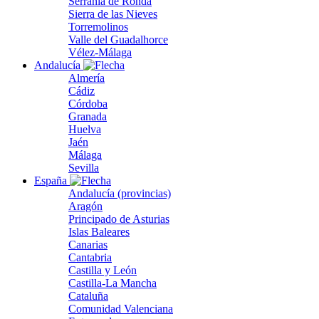
Serranía de Ronda
Sierra de las Nieves
Torremolinos
Valle del Guadalhorce
Vélez-Málaga
Andalucía
Almería
Cádiz
Córdoba
Granada
Huelva
Jaén
Málaga
Sevilla
España
Andalucía (provincias)
Aragón
Principado de Asturias
Islas Baleares
Canarias
Cantabria
Castilla y León
Castilla-La Mancha
Cataluña
Comunidad Valenciana