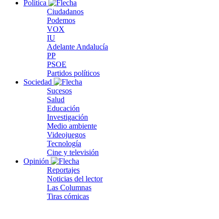
Política
Ciudadanos
Podemos
VOX
IU
Adelante Andalucía
PP
PSOE
Partidos políticos
Sociedad
Sucesos
Salud
Educación
Investigación
Medio ambiente
Videojuegos
Tecnología
Cine y televisión
Opinión
Reportajes
Noticias del lector
Las Columnas
Tiras cómicas