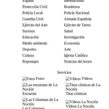
España
Internacional
Protección Civil
Bomberos
Policía Local
Policía Nacional
Guardia Civil
Armada Española
Ejército del Aire
Ejército de Tierra
Sucesos
Salud
Educación
Investigación
Medio ambiente
Economía
Deportes
Arte
Cultura
Iglesia Católica
Reportajes
Noticias del lector
Servicios
Fotos
Vídeos
Encuesta
Tiras cómicas
Vídeos La Noción
Las Columnas