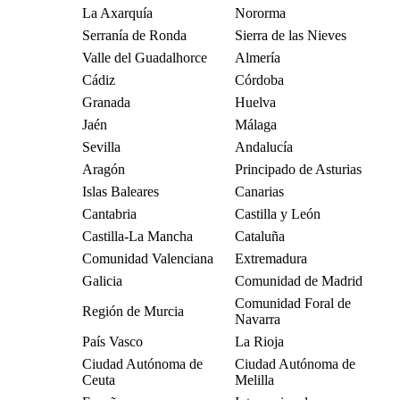
La Axarquía
Nororma
Serranía de Ronda
Sierra de las Nieves
Valle del Guadalhorce
Almería
Cádiz
Córdoba
Granada
Huelva
Jaén
Málaga
Sevilla
Andalucía
Aragón
Principado de Asturias
Islas Baleares
Canarias
Cantabria
Castilla y León
Castilla-La Mancha
Cataluña
Comunidad Valenciana
Extremadura
Galicia
Comunidad de Madrid
Comunidad Foral de
Región de Murcia
Navarra
País Vasco
La Rioja
Ciudad Autónoma de
Ciudad Autónoma de
Ceuta
Melilla