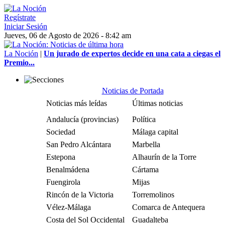
Regístrate
Iniciar Sesión
Jueves, 06 de Agosto de 2026 - 8:42 am
La Noción
|
Un jurado de expertos decide en una cata a ciegas el
Premio...
Noticias de Portada
Noticias más leídas
Últimas noticias
Andalucía (provincias)
Política
Sociedad
Málaga capital
San Pedro Alcántara
Marbella
Estepona
Alhaurín de la Torre
Benalmádena
Cártama
Fuengirola
Mijas
Rincón de la Victoria
Torremolinos
Vélez-Málaga
Comarca de Antequera
Costa del Sol Occidental
Guadalteba