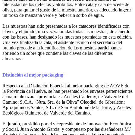
intensidad de los defectos y atributos. Entre cata y cata de aceite de
oliva, para quitar el gusto de la muestra anterior, es adecuado ingerir
un trozo de manzana verde y beber un sorbo de agua.
Las muestras han sido presentadas a los catadores identificadas con
claves y el jurado, una vez valoradas todas las muestras, de acuerdo
con las bases, han designado las muestras premiadas en esta edición.
Una vez finalizada la cata, el asistente técnico del secretario del
premio procede a la identificación de las muestras participantes
abriendo un sobre que contiene las claves de las diferentes
almazaras.
Distinción al mejor packaging
Respecto a la Distinción Especial al mejor packaging de AOVE de
la Provincia de Huelva, se han presentado los envases pertenecientes
a cuatro almazaras provinciales: Aceites Calderay, de Valverde del
Camino; S.C.A. “Ntra. Sra. de la Oliva” Oleodiel, de Gibraleón;
Agroquímicos Santos, S.L. de San Bartolomé de la Torre; y Aceites
Ecológicos Quintero, de Valverde del Camino.
El jurado, presidido por el vicepresidente de Innovación Económica
y Social, Juan Antonio García, y compuesto por las diseñadoras M.ª
Ángeles Cárdenas y Eva Blas, pertenecientes al departamento de