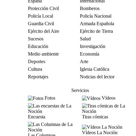
España
Internacional
Protección Civil
Bomberos
Policía Local
Policía Nacional
Guardia Civil
Armada Española
Ejército del Aire
Ejército de Tierra
Sucesos
Salud
Educación
Investigación
Medio ambiente
Economía
Deportes
Arte
Cultura
Iglesia Católica
Reportajes
Noticias del lector
Servicios
Fotos
Vídeos
Encuesta
Tiras cómicas
Vídeos La Noción
Las Columnas