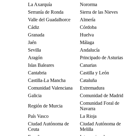
La Axarquía
Nororma
Serranía de Ronda
Sierra de las Nieves
Valle del Guadalhorce
Almería
Cádiz
Córdoba
Granada
Huelva
Jaén
Málaga
Sevilla
Andalucía
Aragón
Principado de Asturias
Islas Baleares
Canarias
Cantabria
Castilla y León
Castilla-La Mancha
Cataluña
Comunidad Valenciana
Extremadura
Galicia
Comunidad de Madrid
Comunidad Foral de
Región de Murcia
Navarra
País Vasco
La Rioja
Ciudad Autónoma de
Ciudad Autónoma de
Ceuta
Melilla