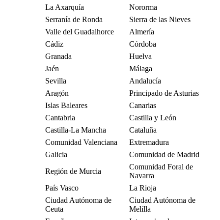
La Axarquía
Nororma
Serranía de Ronda
Sierra de las Nieves
Valle del Guadalhorce
Almería
Cádiz
Córdoba
Granada
Huelva
Jaén
Málaga
Sevilla
Andalucía
Aragón
Principado de Asturias
Islas Baleares
Canarias
Cantabria
Castilla y León
Castilla-La Mancha
Cataluña
Comunidad Valenciana
Extremadura
Galicia
Comunidad de Madrid
Comunidad Foral de
Región de Murcia
Navarra
País Vasco
La Rioja
Ciudad Autónoma de
Ciudad Autónoma de
Ceuta
Melilla