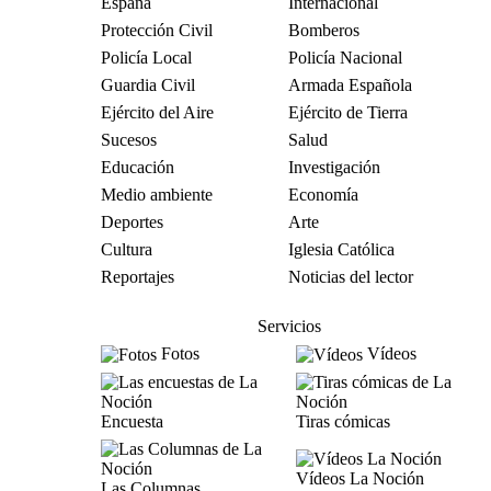
España
Internacional
Protección Civil
Bomberos
Policía Local
Policía Nacional
Guardia Civil
Armada Española
Ejército del Aire
Ejército de Tierra
Sucesos
Salud
Educación
Investigación
Medio ambiente
Economía
Deportes
Arte
Cultura
Iglesia Católica
Reportajes
Noticias del lector
Servicios
Fotos
Vídeos
Encuesta
Tiras cómicas
Vídeos La Noción
Las Columnas