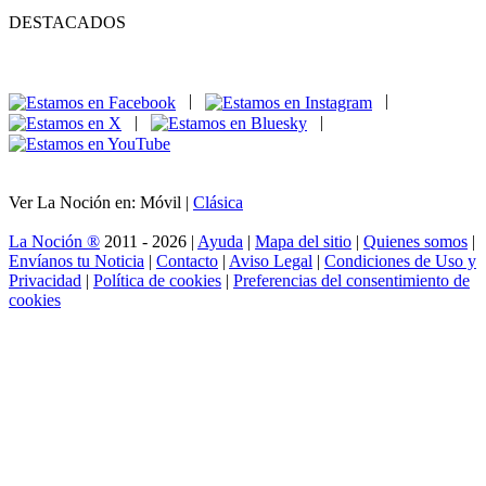
DESTACADOS
|
|
|
|
Ver La Noción en: Móvil |
Clásica
La Noción ®
2011 - 2026 |
Ayuda
|
Mapa del sitio
|
Quienes somos
|
Envíanos tu Noticia
|
Contacto
|
Aviso Legal
|
Condiciones de Uso y
Privacidad
|
Política de cookies
|
Preferencias del consentimiento de
cookies