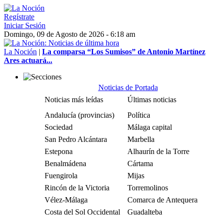
Regístrate
Iniciar Sesión
Domingo, 09 de Agosto de 2026 - 6:18 am
La Noción
|
La comparsa “Los Sumisos” de Antonio Martínez
Ares actuará...
Noticias de Portada
Noticias más leídas
Últimas noticias
Andalucía (provincias)
Política
Sociedad
Málaga capital
San Pedro Alcántara
Marbella
Estepona
Alhaurín de la Torre
Benalmádena
Cártama
Fuengirola
Mijas
Rincón de la Victoria
Torremolinos
Vélez-Málaga
Comarca de Antequera
Costa del Sol Occidental
Guadalteba