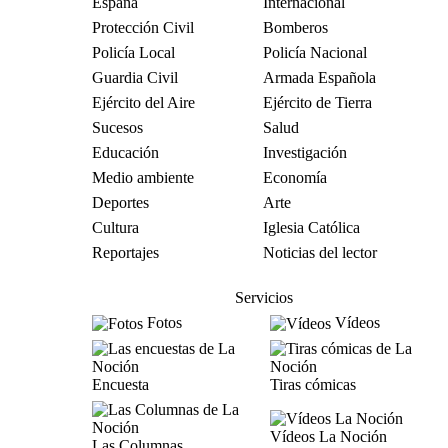
España
Internacional
Protección Civil
Bomberos
Policía Local
Policía Nacional
Guardia Civil
Armada Española
Ejército del Aire
Ejército de Tierra
Sucesos
Salud
Educación
Investigación
Medio ambiente
Economía
Deportes
Arte
Cultura
Iglesia Católica
Reportajes
Noticias del lector
Servicios
Fotos
Vídeos
Encuesta
Tiras cómicas
Vídeos La Noción
Las Columnas