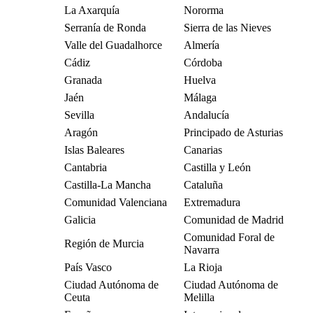
La Axarquía
Nororma
Serranía de Ronda
Sierra de las Nieves
Valle del Guadalhorce
Almería
Cádiz
Córdoba
Granada
Huelva
Jaén
Málaga
Sevilla
Andalucía
Aragón
Principado de Asturias
Islas Baleares
Canarias
Cantabria
Castilla y León
Castilla-La Mancha
Cataluña
Comunidad Valenciana
Extremadura
Galicia
Comunidad de Madrid
Comunidad Foral de
Región de Murcia
Navarra
País Vasco
La Rioja
Ciudad Autónoma de
Ciudad Autónoma de
Ceuta
Melilla