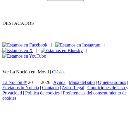
DESTACADOS
|
|
|
|
Ver La Noción en: Móvil |
Clásica
La Noción ®
2011 - 2026 |
Ayuda
|
Mapa del sitio
|
Quienes somos
|
Envíanos tu Noticia
|
Contacto
|
Aviso Legal
|
Condiciones de Uso y
Privacidad
|
Política de cookies
|
Preferencias del consentimiento de
cookies