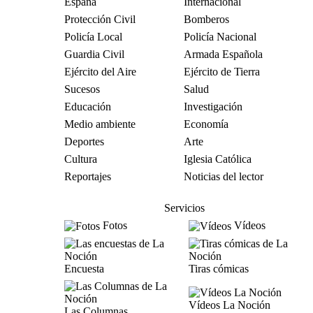
España
Internacional
Protección Civil
Bomberos
Policía Local
Policía Nacional
Guardia Civil
Armada Española
Ejército del Aire
Ejército de Tierra
Sucesos
Salud
Educación
Investigación
Medio ambiente
Economía
Deportes
Arte
Cultura
Iglesia Católica
Reportajes
Noticias del lector
Servicios
Fotos
Vídeos
Encuesta
Tiras cómicas
Vídeos La Noción
Las Columnas