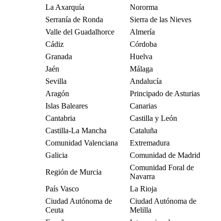
La Axarquía
Nororma
Serranía de Ronda
Sierra de las Nieves
Valle del Guadalhorce
Almería
Cádiz
Córdoba
Granada
Huelva
Jaén
Málaga
Sevilla
Andalucía
Aragón
Principado de Asturias
Islas Baleares
Canarias
Cantabria
Castilla y León
Castilla-La Mancha
Cataluña
Comunidad Valenciana
Extremadura
Galicia
Comunidad de Madrid
Comunidad Foral de
Región de Murcia
Navarra
País Vasco
La Rioja
Ciudad Autónoma de
Ciudad Autónoma de
Ceuta
Melilla