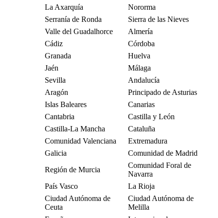
La Axarquía
Nororma
Serranía de Ronda
Sierra de las Nieves
Valle del Guadalhorce
Almería
Cádiz
Córdoba
Granada
Huelva
Jaén
Málaga
Sevilla
Andalucía
Aragón
Principado de Asturias
Islas Baleares
Canarias
Cantabria
Castilla y León
Castilla-La Mancha
Cataluña
Comunidad Valenciana
Extremadura
Galicia
Comunidad de Madrid
Comunidad Foral de
Región de Murcia
Navarra
País Vasco
La Rioja
Ciudad Autónoma de
Ciudad Autónoma de
Ceuta
Melilla