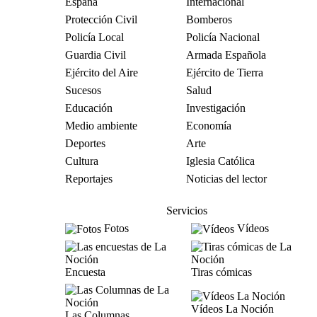
España
Internacional
Protección Civil
Bomberos
Policía Local
Policía Nacional
Guardia Civil
Armada Española
Ejército del Aire
Ejército de Tierra
Sucesos
Salud
Educación
Investigación
Medio ambiente
Economía
Deportes
Arte
Cultura
Iglesia Católica
Reportajes
Noticias del lector
Servicios
Fotos
Vídeos
Encuesta
Tiras cómicas
Vídeos La Noción
Las Columnas