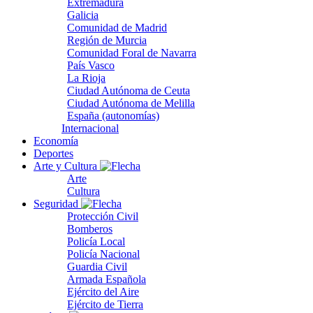
Extremadura
Galicia
Comunidad de Madrid
Región de Murcia
Comunidad Foral de Navarra
País Vasco
La Rioja
Ciudad Autónoma de Ceuta
Ciudad Autónoma de Melilla
España (autonomías)
Internacional
Economía
Deportes
Arte y Cultura
Arte
Cultura
Seguridad
Protección Civil
Bomberos
Policía Local
Policía Nacional
Guardia Civil
Armada Española
Ejército del Aire
Ejército de Tierra