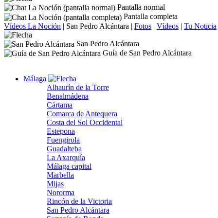
Pantalla normal
Pantalla completa
Vídeos La Noción
|
San Pedro Alcántara
|
Fotos
|
Vídeos
|
Tu Noticia
San Pedro Alcántara
Guía de San Pedro Alcántara
Málaga
Alhaurín de la Torre
Benalmádena
Cártama
Comarca de Antequera
Costa del Sol Occidental
Estepona
Fuengirola
Guadalteba
La Axarquía
Málaga capital
Marbella
Mijas
Nororma
Rincón de la Victoria
San Pedro Alcántara