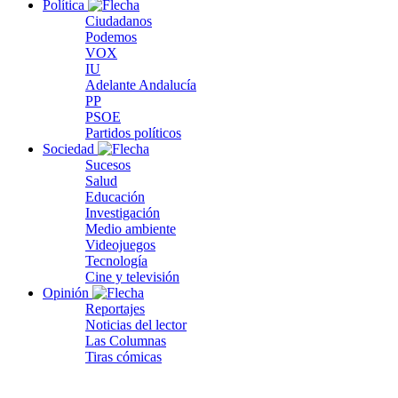
Política
Ciudadanos
Podemos
VOX
IU
Adelante Andalucía
PP
PSOE
Partidos políticos
Sociedad
Sucesos
Salud
Educación
Investigación
Medio ambiente
Videojuegos
Tecnología
Cine y televisión
Opinión
Reportajes
Noticias del lector
Las Columnas
Tiras cómicas