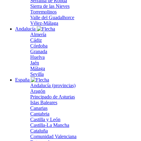
Serranía de Ronda
Sierra de las Nieves
Torremolinos
Valle del Guadalhorce
Vélez-Málaga
Andalucía
Almería
Cádiz
Córdoba
Granada
Huelva
Jaén
Málaga
Sevilla
España
Andalucía (provincias)
Aragón
Principado de Asturias
Islas Baleares
Canarias
Cantabria
Castilla y León
Castilla-La Mancha
Cataluña
Comunidad Valenciana