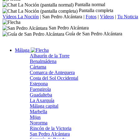
Pantalla normal
Pantalla completa
Vídeos La Noción
|
San Pedro Alcántara
|
Fotos
|
Vídeos
|
Tu Noticia
San Pedro Alcántara
Guía de San Pedro Alcántara
Málaga
Alhaurín de la Torre
Benalmádena
Cártama
Comarca de Antequera
Costa del Sol Occidental
Estepona
Fuengirola
Guadalteba
La Axarquía
Málaga capital
Marbella
Mijas
Nororma
Rincón de la Victoria
San Pedro Alcántara