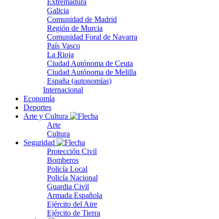
Extremadura
Galicia
Comunidad de Madrid
Región de Murcia
Comunidad Foral de Navarra
País Vasco
La Rioja
Ciudad Autónoma de Ceuta
Ciudad Autónoma de Melilla
España (autonomías)
Internacional
Economía
Deportes
Arte y Cultura
Arte
Cultura
Seguridad
Protección Civil
Bomberos
Policía Local
Policía Nacional
Guardia Civil
Armada Española
Ejército del Aire
Ejército de Tierra