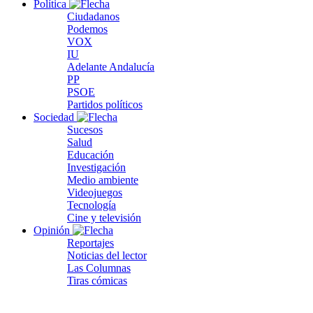
Política
Ciudadanos
Podemos
VOX
IU
Adelante Andalucía
PP
PSOE
Partidos políticos
Sociedad
Sucesos
Salud
Educación
Investigación
Medio ambiente
Videojuegos
Tecnología
Cine y televisión
Opinión
Reportajes
Noticias del lector
Las Columnas
Tiras cómicas