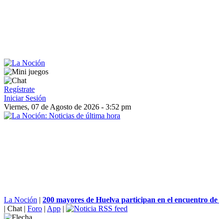
Regístrate
Iniciar Sesión
Viernes, 07 de Agosto de 2026 - 3:52 pm
La Noción
|
200 mayores de Huelva participan en el encuentro d
|
Chat
|
Foro
|
App
|