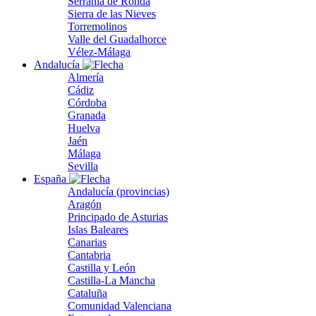
Serranía de Ronda
Sierra de las Nieves
Torremolinos
Valle del Guadalhorce
Vélez-Málaga
Andalucía
Almería
Cádiz
Córdoba
Granada
Huelva
Jaén
Málaga
Sevilla
España
Andalucía (provincias)
Aragón
Principado de Asturias
Islas Baleares
Canarias
Cantabria
Castilla y León
Castilla-La Mancha
Cataluña
Comunidad Valenciana