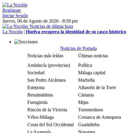
Regístrate
Iniciar Sesión
Jueves, 06 de Agosto de 2026 - 8:59 pm
La Noción
|
Huelva recupera la identidad de su casco histórico
Noticias de Portada
Noticias más leídas
Últimas noticias
Andalucía (provincias)
Política
Sociedad
Málaga capital
San Pedro Alcántara
Marbella
Estepona
Alhaurín de la Torre
Benalmádena
Cártama
Fuengirola
Mijas
Rincón de la Victoria
Torremolinos
Vélez-Málaga
Comarca de Antequera
Costa del Sol Occidental
Guadalteba
La Axarquía
Nororma