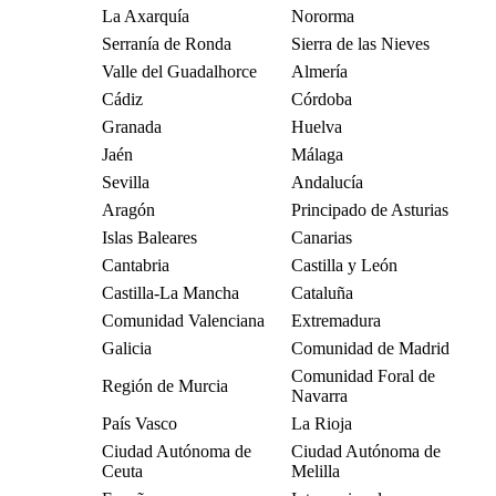
La Axarquía
Nororma
Serranía de Ronda
Sierra de las Nieves
Valle del Guadalhorce
Almería
Cádiz
Córdoba
Granada
Huelva
Jaén
Málaga
Sevilla
Andalucía
Aragón
Principado de Asturias
Islas Baleares
Canarias
Cantabria
Castilla y León
Castilla-La Mancha
Cataluña
Comunidad Valenciana
Extremadura
Galicia
Comunidad de Madrid
Comunidad Foral de
Región de Murcia
Navarra
País Vasco
La Rioja
Ciudad Autónoma de
Ciudad Autónoma de
Ceuta
Melilla