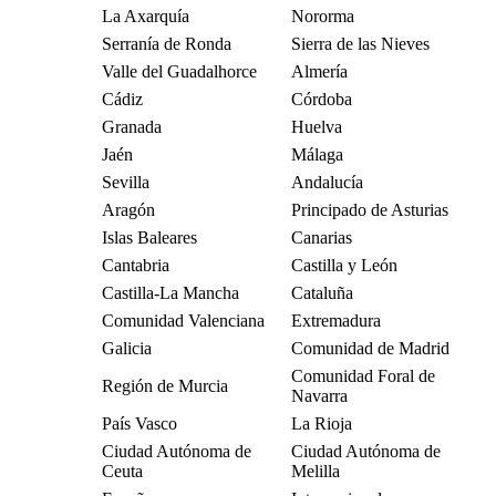
La Axarquía
Nororma
Serranía de Ronda
Sierra de las Nieves
Valle del Guadalhorce
Almería
Cádiz
Córdoba
Granada
Huelva
Jaén
Málaga
Sevilla
Andalucía
Aragón
Principado de Asturias
Islas Baleares
Canarias
Cantabria
Castilla y León
Castilla-La Mancha
Cataluña
Comunidad Valenciana
Extremadura
Galicia
Comunidad de Madrid
Comunidad Foral de
Región de Murcia
Navarra
País Vasco
La Rioja
Ciudad Autónoma de
Ciudad Autónoma de
Ceuta
Melilla