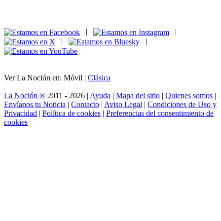
|
|
|
|
Ver La Noción en: Móvil |
Clásica
La Noción ®
2011 - 2026 |
Ayuda
|
Mapa del sitio
|
Quienes somos
|
Envíanos tu Noticia
|
Contacto
|
Aviso Legal
|
Condiciones de Uso y
Privacidad
|
Política de cookies
|
Preferencias del consentimiento de
cookies