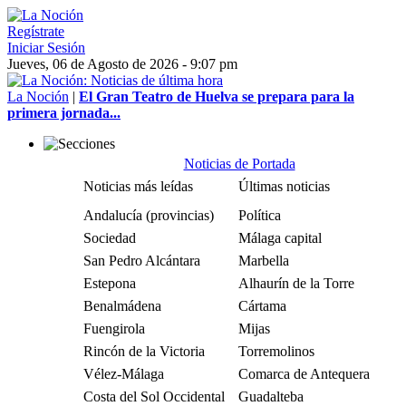
Regístrate
Iniciar Sesión
Jueves, 06 de Agosto de 2026 - 9:07 pm
La Noción
|
El Gran Teatro de Huelva se prepara para la
primera jornada...
Noticias de Portada
Noticias más leídas
Últimas noticias
Andalucía (provincias)
Política
Sociedad
Málaga capital
San Pedro Alcántara
Marbella
Estepona
Alhaurín de la Torre
Benalmádena
Cártama
Fuengirola
Mijas
Rincón de la Victoria
Torremolinos
Vélez-Málaga
Comarca de Antequera
Costa del Sol Occidental
Guadalteba