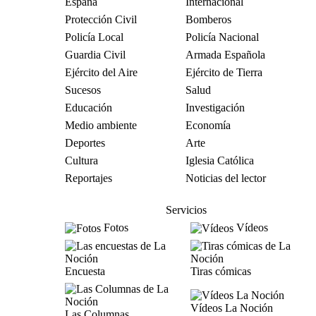
España
Internacional
Protección Civil
Bomberos
Policía Local
Policía Nacional
Guardia Civil
Armada Española
Ejército del Aire
Ejército de Tierra
Sucesos
Salud
Educación
Investigación
Medio ambiente
Economía
Deportes
Arte
Cultura
Iglesia Católica
Reportajes
Noticias del lector
Servicios
Fotos
Vídeos
Encuesta
Tiras cómicas
Vídeos La Noción
Las Columnas