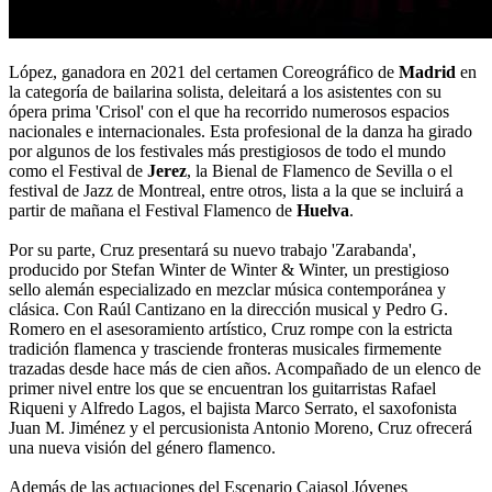
López, ganadora en 2021 del certamen Coreográfico de
Madrid
en
la categoría de bailarina solista, deleitará a los asistentes con su
ópera prima 'Crisol' con el que ha recorrido numerosos espacios
nacionales e internacionales. Esta profesional de la danza ha girado
por algunos de los festivales más prestigiosos de todo el mundo
como el Festival de
Jerez
, la Bienal de Flamenco de Sevilla o el
festival de Jazz de Montreal, entre otros, lista a la que se incluirá a
partir de mañana el Festival Flamenco de
Huelva
.
Por su parte, Cruz presentará su nuevo trabajo 'Zarabanda',
producido por Stefan Winter de Winter & Winter, un prestigioso
sello alemán especializado en mezclar música contemporánea y
clásica. Con Raúl Cantizano en la dirección musical y Pedro G.
Romero en el asesoramiento artístico, Cruz rompe con la estricta
tradición flamenca y trasciende fronteras musicales firmemente
trazadas desde hace más de cien años. Acompañado de un elenco de
primer nivel entre los que se encuentran los guitarristas Rafael
Riqueni y Alfredo Lagos, el bajista Marco Serrato, el saxofonista
Juan M. Jiménez y el percusionista Antonio Moreno, Cruz ofrecerá
una nueva visión del género flamenco.
Además de las actuaciones del Escenario Cajasol Jóvenes