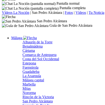
Pantalla normal
Pantalla completa
Vídeos La Noción
|
San Pedro Alcántara
|
Fotos
|
Vídeos
|
Tu Noticia
San Pedro Alcántara
Guía de San Pedro Alcántara
Málaga
Alhaurín de la Torre
Benalmádena
Cártama
Comarca de Antequera
Costa del Sol Occidental
Estepona
Fuengirola
Guadalteba
La Axarquía
Málaga capital
Marbella
Mijas
Nororma
Rincón de la Victoria
San Pedro Alcántara