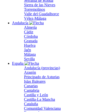
Serranía de Ronda
Sierra de las Nieves
Torremolinos
Valle del Guadalhorce
Vélez-Málaga
Andalucía
Almería
Cádiz
Córdoba
Granada
Huelva
Jaén
Málaga
Sevilla
España
Andalucía (provincias)
Aragón
Principado de Asturias
Islas Baleares
Canarias
Cantabria
Castilla y León
Castilla-La Mancha
Cataluña
Comunidad Valenciana