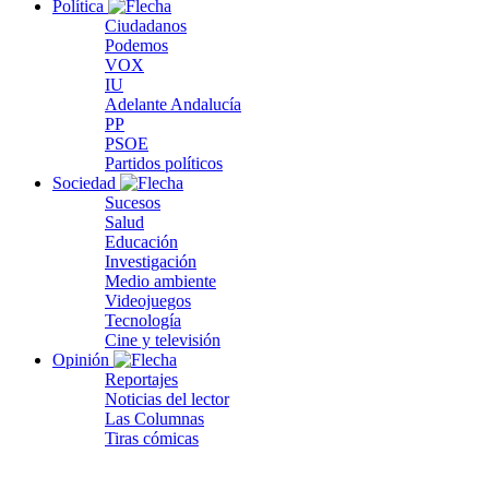
Política
Ciudadanos
Podemos
VOX
IU
Adelante Andalucía
PP
PSOE
Partidos políticos
Sociedad
Sucesos
Salud
Educación
Investigación
Medio ambiente
Videojuegos
Tecnología
Cine y televisión
Opinión
Reportajes
Noticias del lector
Las Columnas
Tiras cómicas