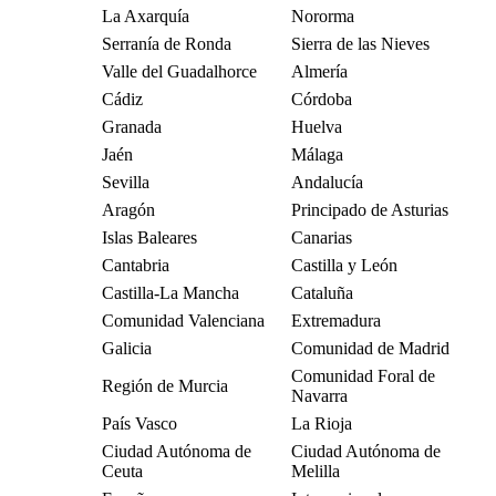
La Axarquía
Nororma
Serranía de Ronda
Sierra de las Nieves
Valle del Guadalhorce
Almería
Cádiz
Córdoba
Granada
Huelva
Jaén
Málaga
Sevilla
Andalucía
Aragón
Principado de Asturias
Islas Baleares
Canarias
Cantabria
Castilla y León
Castilla-La Mancha
Cataluña
Comunidad Valenciana
Extremadura
Galicia
Comunidad de Madrid
Comunidad Foral de
Región de Murcia
Navarra
País Vasco
La Rioja
Ciudad Autónoma de
Ciudad Autónoma de
Ceuta
Melilla