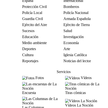
España
Internacional
Protección Civil
Bomberos
Policía Local
Policía Nacional
Guardia Civil
Armada Española
Ejército del Aire
Ejército de Tierra
Sucesos
Salud
Educación
Investigación
Medio ambiente
Economía
Deportes
Arte
Cultura
Iglesia Católica
Reportajes
Noticias del lector
Servicios
Fotos
Vídeos
Encuesta
Tiras cómicas
Vídeos La Noción
Las Columnas