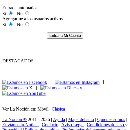
Entrada automática
Si
No
Agregarme a los usuarios activos
Si
No
Entrar a Mi Cuenta
DESTACADOS
|
|
|
|
Ver La Noción en: Móvil |
Clásica
La Noción ®
2011 - 2026 |
Ayuda
|
Mapa del sitio
|
Quienes somos
|
Envíanos tu Noticia
|
Contacto
|
Aviso Legal
|
Condiciones de Uso y
Privacidad
|
Política de cookies
|
Preferencias del consentimiento de