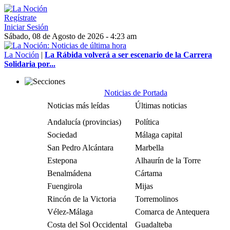
Regístrate
Iniciar Sesión
Sábado, 08 de Agosto de 2026 - 4:23 am
La Noción
|
La Rábida volverá a ser escenario de la Carrera
Solidaria por...
Noticias de Portada
Noticias más leídas
Últimas noticias
Andalucía (provincias)
Política
Sociedad
Málaga capital
San Pedro Alcántara
Marbella
Estepona
Alhaurín de la Torre
Benalmádena
Cártama
Fuengirola
Mijas
Rincón de la Victoria
Torremolinos
Vélez-Málaga
Comarca de Antequera
Costa del Sol Occidental
Guadalteba