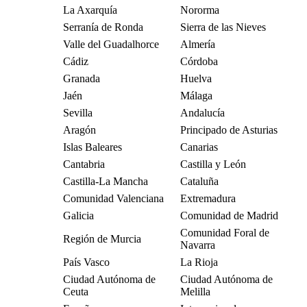
La Axarquía
Nororma
Serranía de Ronda
Sierra de las Nieves
Valle del Guadalhorce
Almería
Cádiz
Córdoba
Granada
Huelva
Jaén
Málaga
Sevilla
Andalucía
Aragón
Principado de Asturias
Islas Baleares
Canarias
Cantabria
Castilla y León
Castilla-La Mancha
Cataluña
Comunidad Valenciana
Extremadura
Galicia
Comunidad de Madrid
Comunidad Foral de
Región de Murcia
Navarra
País Vasco
La Rioja
Ciudad Autónoma de
Ciudad Autónoma de
Ceuta
Melilla