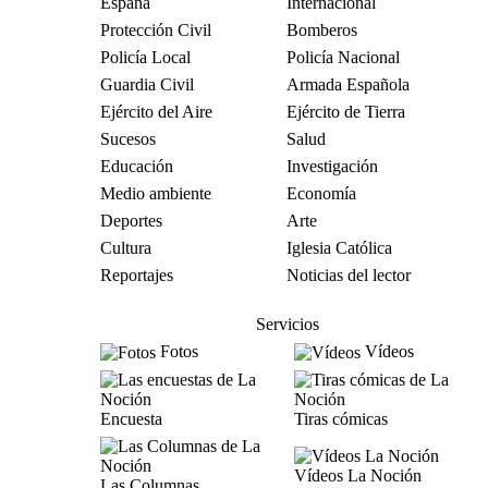
España
Internacional
Protección Civil
Bomberos
Policía Local
Policía Nacional
Guardia Civil
Armada Española
Ejército del Aire
Ejército de Tierra
Sucesos
Salud
Educación
Investigación
Medio ambiente
Economía
Deportes
Arte
Cultura
Iglesia Católica
Reportajes
Noticias del lector
Servicios
Fotos
Vídeos
Encuesta
Tiras cómicas
Vídeos La Noción
Las Columnas