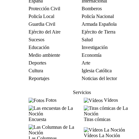
España
Internacional
Protección Civil
Bomberos
Policía Local
Policía Nacional
Guardia Civil
Armada Española
Ejército del Aire
Ejército de Tierra
Sucesos
Salud
Educación
Investigación
Medio ambiente
Economía
Deportes
Arte
Cultura
Iglesia Católica
Reportajes
Noticias del lector
Servicios
Fotos
Vídeos
Encuesta
Tiras cómicas
Vídeos La Noción
Las Columnas