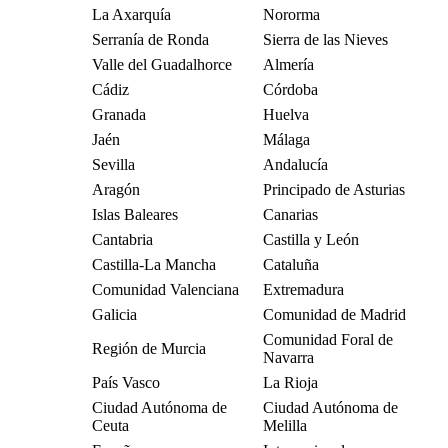
La Axarquía
Nororma
Serranía de Ronda
Sierra de las Nieves
Valle del Guadalhorce
Almería
Cádiz
Córdoba
Granada
Huelva
Jaén
Málaga
Sevilla
Andalucía
Aragón
Principado de Asturias
Islas Baleares
Canarias
Cantabria
Castilla y León
Castilla-La Mancha
Cataluña
Comunidad Valenciana
Extremadura
Galicia
Comunidad de Madrid
Comunidad Foral de
Región de Murcia
Navarra
País Vasco
La Rioja
Ciudad Autónoma de
Ciudad Autónoma de
Ceuta
Melilla