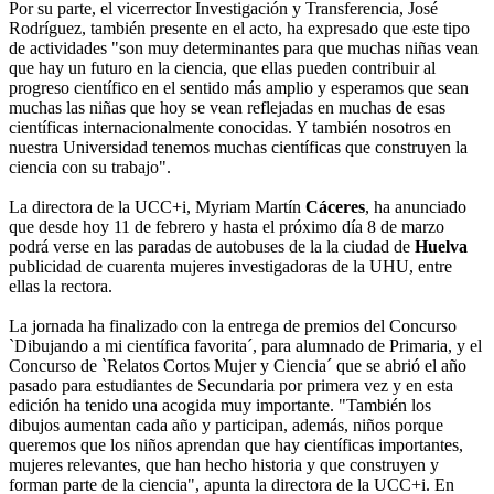
Por su parte, el vicerrector Investigación y Transferencia, José
Rodríguez, también presente en el acto, ha expresado que este tipo
de actividades "son muy determinantes para que muchas niñas vean
que hay un futuro en la ciencia, que ellas pueden contribuir al
progreso científico en el sentido más amplio y esperamos que sean
muchas las niñas que hoy se vean reflejadas en muchas de esas
científicas internacionalmente conocidas. Y también nosotros en
nuestra Universidad tenemos muchas científicas que construyen la
ciencia con su trabajo".
La directora de la UCC+i, Myriam Martín
Cáceres
, ha anunciado
que desde hoy 11 de febrero y hasta el próximo día 8 de marzo
podrá verse en las paradas de autobuses de la la ciudad de
Huelva
publicidad de cuarenta mujeres investigadoras de la UHU, entre
ellas la rectora.
La jornada ha finalizado con la entrega de premios del Concurso
`Dibujando a mi científica favorita´, para alumnado de Primaria, y el
Concurso de `Relatos Cortos Mujer y Ciencia´ que se abrió el año
pasado para estudiantes de Secundaria por primera vez y en esta
edición ha tenido una acogida muy importante. "También los
dibujos aumentan cada año y participan, además, niños porque
queremos que los niños aprendan que hay científicas importantes,
mujeres relevantes, que han hecho historia y que construyen y
forman parte de la ciencia", apunta la directora de la UCC+i. En