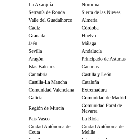
La Axarquía
Nororma
Serranía de Ronda
Sierra de las Nieves
Valle del Guadalhorce
Almería
Cádiz
Córdoba
Granada
Huelva
Jaén
Málaga
Sevilla
Andalucía
Aragón
Principado de Asturias
Islas Baleares
Canarias
Cantabria
Castilla y León
Castilla-La Mancha
Cataluña
Comunidad Valenciana
Extremadura
Galicia
Comunidad de Madrid
Comunidad Foral de
Región de Murcia
Navarra
País Vasco
La Rioja
Ciudad Autónoma de
Ciudad Autónoma de
Ceuta
Melilla