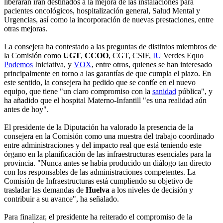
liberarán irán destinados a la mejora de las instalaciones para
pacientes oncológicos, hospitalización general, Salud Mental y
Urgencias, así como la incorporación de nuevas prestaciones, entre
otras mejoras.
La consejera ha contestado a las preguntas de distintos miembros de
la Comisión como
UGT
,
CCOO
, CGT, CSIF,
IU
Verdes Equo
Podemos
Iniciativa, y
VOX
, entre otros, quienes se han interesado
principalmente en torno a las garantías de que cumpla el plazo. En
este sentido, la consejera ha pedido que se confíe en el nuevo
equipo, que tiene "un claro compromiso con la
sanidad
pública", y
ha añadido que el hospital Materno-Infantill "es una realidad aún
antes de hoy".
El presidente de la Diputación ha valorado la presencia de la
consejera en la Comisión como una muestra del trabajo coordinado
entre administraciones y del impacto real que está teniendo este
órgano en la planificación de las infraestructuras esenciales para la
provincia. "Nunca antes se había producido un diálogo tan directo
con los responsables de las administraciones competentes. La
Comisión de Infraestructuras está cumpliendo su objetivo de
trasladar las demandas de
Huelva
a los niveles de decisión y
contribuir a su avance", ha señalado.
Para finalizar, el presidente ha reiterado el compromiso de la