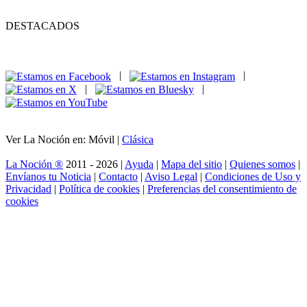
DESTACADOS
|
|
|
|
Ver La Noción en: Móvil |
Clásica
La Noción ®
2011 - 2026 |
Ayuda
|
Mapa del sitio
|
Quienes somos
|
Envíanos tu Noticia
|
Contacto
|
Aviso Legal
|
Condiciones de Uso y
Privacidad
|
Política de cookies
|
Preferencias del consentimiento de
cookies