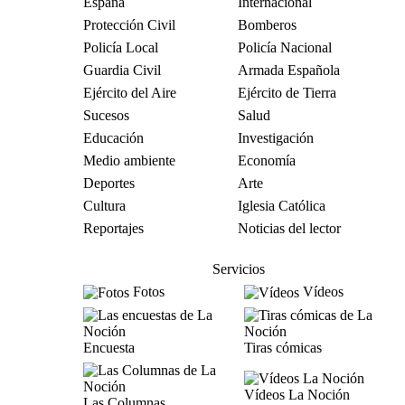
España
Internacional
Protección Civil
Bomberos
Policía Local
Policía Nacional
Guardia Civil
Armada Española
Ejército del Aire
Ejército de Tierra
Sucesos
Salud
Educación
Investigación
Medio ambiente
Economía
Deportes
Arte
Cultura
Iglesia Católica
Reportajes
Noticias del lector
Servicios
Fotos
Vídeos
Encuesta
Tiras cómicas
Vídeos La Noción
Las Columnas