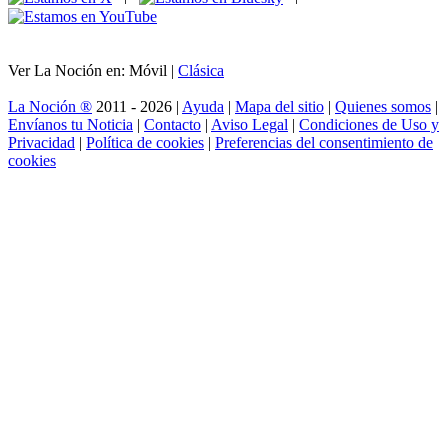
Ver La Noción en: Móvil |
Clásica
La Noción ®
2011 - 2026 |
Ayuda
|
Mapa del sitio
|
Quienes somos
|
Envíanos tu Noticia
|
Contacto
|
Aviso Legal
|
Condiciones de Uso y
Privacidad
|
Política de cookies
|
Preferencias del consentimiento de
cookies