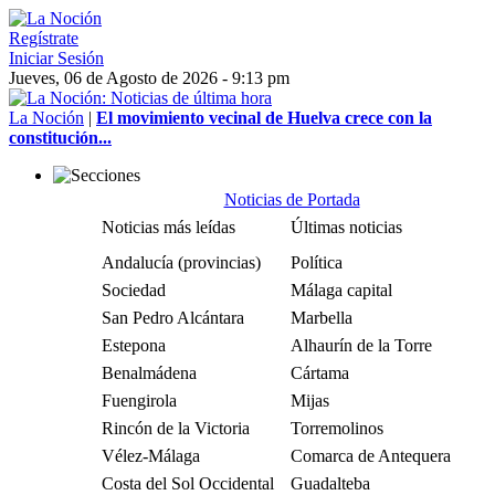
Regístrate
Iniciar Sesión
Jueves, 06 de Agosto de 2026 - 9:13 pm
La Noción
|
El movimiento vecinal de Huelva crece con la
constitución...
Noticias de Portada
Noticias más leídas
Últimas noticias
Andalucía (provincias)
Política
Sociedad
Málaga capital
San Pedro Alcántara
Marbella
Estepona
Alhaurín de la Torre
Benalmádena
Cártama
Fuengirola
Mijas
Rincón de la Victoria
Torremolinos
Vélez-Málaga
Comarca de Antequera
Costa del Sol Occidental
Guadalteba