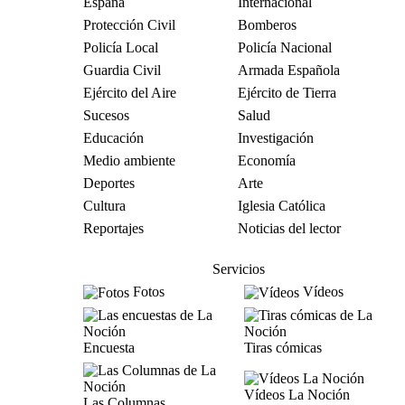
España
Internacional
Protección Civil
Bomberos
Policía Local
Policía Nacional
Guardia Civil
Armada Española
Ejército del Aire
Ejército de Tierra
Sucesos
Salud
Educación
Investigación
Medio ambiente
Economía
Deportes
Arte
Cultura
Iglesia Católica
Reportajes
Noticias del lector
Servicios
Fotos
Vídeos
Encuesta
Tiras cómicas
Vídeos La Noción
Las Columnas