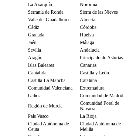
La Axarquía
Nororma
Serranía de Ronda
Sierra de las Nieves
Valle del Guadalhorce
Almería
Cádiz
Córdoba
Granada
Huelva
Jaén
Málaga
Sevilla
Andalucía
Aragón
Principado de Asturias
Islas Baleares
Canarias
Cantabria
Castilla y León
Castilla-La Mancha
Cataluña
Comunidad Valenciana
Extremadura
Galicia
Comunidad de Madrid
Comunidad Foral de
Región de Murcia
Navarra
País Vasco
La Rioja
Ciudad Autónoma de
Ciudad Autónoma de
Ceuta
Melilla