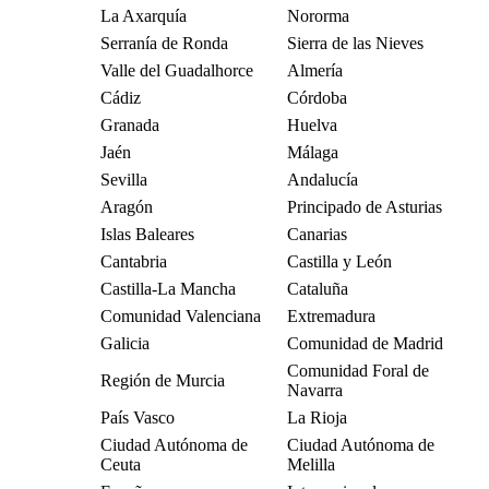
La Axarquía
Nororma
Serranía de Ronda
Sierra de las Nieves
Valle del Guadalhorce
Almería
Cádiz
Córdoba
Granada
Huelva
Jaén
Málaga
Sevilla
Andalucía
Aragón
Principado de Asturias
Islas Baleares
Canarias
Cantabria
Castilla y León
Castilla-La Mancha
Cataluña
Comunidad Valenciana
Extremadura
Galicia
Comunidad de Madrid
Comunidad Foral de
Región de Murcia
Navarra
País Vasco
La Rioja
Ciudad Autónoma de
Ciudad Autónoma de
Ceuta
Melilla