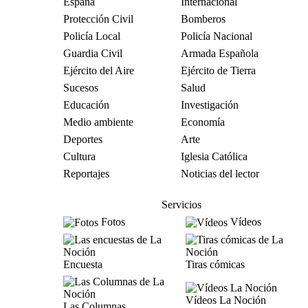
España
Internacional
Protección Civil
Bomberos
Policía Local
Policía Nacional
Guardia Civil
Armada Española
Ejército del Aire
Ejército de Tierra
Sucesos
Salud
Educación
Investigación
Medio ambiente
Economía
Deportes
Arte
Cultura
Iglesia Católica
Reportajes
Noticias del lector
Servicios
Fotos
Vídeos
Encuesta
Tiras cómicas
Vídeos La Noción
Las Columnas