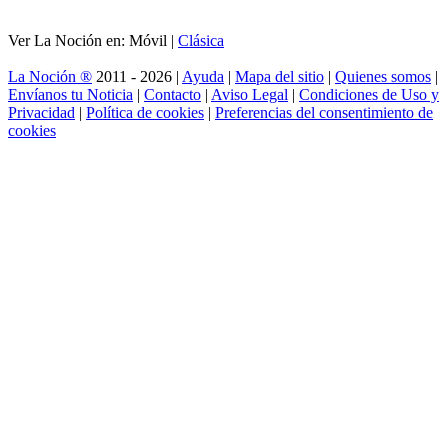
Ver La Noción en: Móvil |
Clásica
La Noción ®
2011 - 2026 |
Ayuda
|
Mapa del sitio
|
Quienes somos
|
Envíanos tu Noticia
|
Contacto
|
Aviso Legal
|
Condiciones de Uso y
Privacidad
|
Política de cookies
|
Preferencias del consentimiento de
cookies