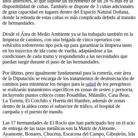
años anteriores, lo que supone un incremento de un 28 % más en la
disponibilidad de cubas. También se dispone de 3 cubas adicionales
de gran capacidad en lugares dentro del Espacio Natural Doñana,
donde la retirada de estas cubas es más complicada debido al transito
de hermandades.
Desde el Área de Medio Ambiente ya se ha trabajado también en la
limpieza de caminos, con una brigada de cinco operarios con
vehículos todoterreno tipo pick-up para garantizar la limpieza tanto
en los trayectos de ida como de vuelta, adaptándose a las
condiciones de cada tramo y respondiendo a las necesidades que
puedan surgir durante el paso de las hermandades.
Por último, pero igualmente fundamental para la romería, este área
de la Diputación se encarga de los tratamientos de desinsectación de
caminos para minimizar los riesgos para la
salud
de los peregrinos:
se realizarán tratamientos específicos en zonas de sesteo y pernocta,
incluyendo puntos críticos como Posadillas, Milanillo, Casa Beas,
La Torreta, El Corchito y Huerta del Hambre, además de zonas
dentro de la aldea como el subsector de tráfico, el hospital de
campaña y el puesto de mando.
Las 17 hermandades de El Rocío que han participado hoy en el acto
de entrega de las tazas metálicas son la Matriz de Almonte,
Ayamonte, Bonares, Chucena, Escacena del Campo, Gibraleón, Isla