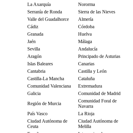
La Axarquía
Nororma
Serranía de Ronda
Sierra de las Nieves
Valle del Guadalhorce
Almería
Cádiz
Córdoba
Granada
Huelva
Jaén
Málaga
Sevilla
Andalucía
Aragón
Principado de Asturias
Islas Baleares
Canarias
Cantabria
Castilla y León
Castilla-La Mancha
Cataluña
Comunidad Valenciana
Extremadura
Galicia
Comunidad de Madrid
Comunidad Foral de
Región de Murcia
Navarra
País Vasco
La Rioja
Ciudad Autónoma de
Ciudad Autónoma de
Ceuta
Melilla