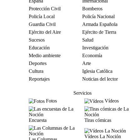
España
Internacional
Protección Civil
Bomberos
Policía Local
Policía Nacional
Guardia Civil
Armada Española
Ejército del Aire
Ejército de Tierra
Sucesos
Salud
Educación
Investigación
Medio ambiente
Economía
Deportes
Arte
Cultura
Iglesia Católica
Reportajes
Noticias del lector
Servicios
Fotos
Vídeos
Encuesta
Tiras cómicas
Vídeos La Noción
Las Columnas