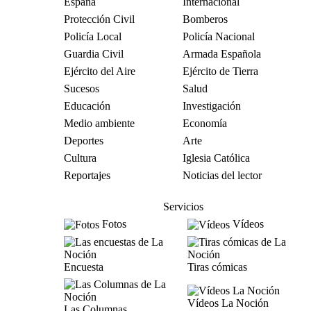
España
Internacional
Protección Civil
Bomberos
Policía Local
Policía Nacional
Guardia Civil
Armada Española
Ejército del Aire
Ejército de Tierra
Sucesos
Salud
Educación
Investigación
Medio ambiente
Economía
Deportes
Arte
Cultura
Iglesia Católica
Reportajes
Noticias del lector
Servicios
Fotos
Vídeos
Encuesta
Tiras cómicas
Vídeos La Noción
Las Columnas