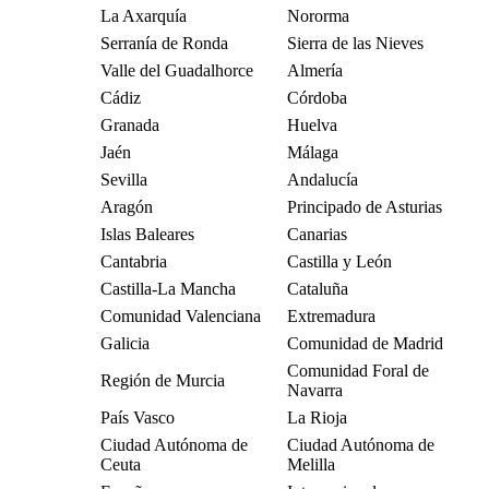
La Axarquía
Nororma
Serranía de Ronda
Sierra de las Nieves
Valle del Guadalhorce
Almería
Cádiz
Córdoba
Granada
Huelva
Jaén
Málaga
Sevilla
Andalucía
Aragón
Principado de Asturias
Islas Baleares
Canarias
Cantabria
Castilla y León
Castilla-La Mancha
Cataluña
Comunidad Valenciana
Extremadura
Galicia
Comunidad de Madrid
Comunidad Foral de
Región de Murcia
Navarra
País Vasco
La Rioja
Ciudad Autónoma de
Ciudad Autónoma de
Ceuta
Melilla