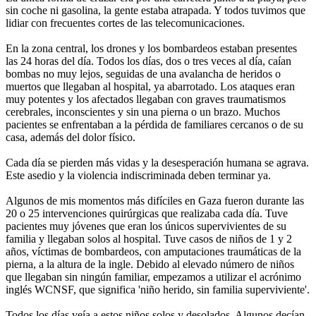
sin coche ni gasolina, la gente estaba atrapada. Y todos tuvimos que
lidiar con frecuentes cortes de las telecomunicaciones.
En la zona central, los drones y los bombardeos estaban presentes
las 24 horas del día. Todos los días, dos o tres veces al día, caían
bombas no muy lejos, seguidas de una avalancha de heridos o
muertos que llegaban al hospital, ya abarrotado. Los ataques eran
muy potentes y los afectados llegaban con graves traumatismos
cerebrales, inconscientes y sin una pierna o un brazo. Muchos
pacientes se enfrentaban a la pérdida de familiares cercanos o de su
casa, además del dolor físico.
Cada día se pierden más vidas y la desesperación humana se agrava.
Este asedio y la violencia indiscriminada deben terminar ya.
Algunos de mis momentos más difíciles en Gaza fueron durante las
20 o 25 intervenciones quirúrgicas que realizaba cada día. Tuve
pacientes muy jóvenes que eran los únicos supervivientes de su
familia y llegaban solos al hospital. Tuve casos de niños de 1 y 2
años, víctimas de bombardeos, con amputaciones traumáticas de la
pierna, a la altura de la ingle. Debido al elevado número de niños
que llegaban sin ningún familiar, empezamos a utilizar el acrónimo
inglés WCNSF, que significa 'niño herido, sin familia superviviente'.
Todos los días veía a estos niños solos y desolados. Algunos decían