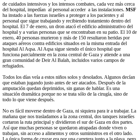
de cuidados intensivos y los intensos combates, cada vez más cerca
del hospital, impedían ​ al personal acceder ​ a las instalaciones.
MSF
ha instado a las fuerzas israelíes a proteger a los pacientes y al
personal que sigue trabajando y recibiendo tratamiento dentro del
hospital. El 7 de enero, un dron atacó el edificio administrativo del
hospital y a varias personas que se encontraban en su patio. El 10 de
enero, 40 personas murieron y más de 150 resultaron heridas por
ataques aéreos contra edificios situados en la misma entrada del
hospital Al Aqsa. Al Aqsa sigue siendo el único hospital que
funciona parcialmente en la zona central de Gaza y atiende a una
gran comunidad de Deir Al Balah, incluidos varios campos de
refugiados.
Todos los días veía a estos niños solos y desolados. Algunos decían
que estaban jugando justo antes de ser atacados. Después de la
amputación quedan deprimidos, sin ganas de hablar. Es una
situación dramática porque no se trata sólo de la cirugía, sino de
todo lo que viene después.
No es fácil moverse dentro de Gaza, ni siquiera para ir a trabajar. La
mañana que nos trasladamos a la zona central, dos tanques israelíes
cortaron la ruta principal y dividieron el sur de Gaza en dos partes.
Así que muchas personas se quedaron atrapadas donde viven o
trabajan, sin acceso a alimentos y otros suministros en el otro lado.
La única forma de cruzar era por una carretera junto a la playa, pero