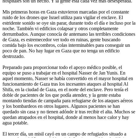
hospitales son un hecho. Y la gente está cada vez más desesperada.
Mis primeras horas en Gaza estuvieron marcadas por el constante
ruido de los drones que Israel utiliza para vigilar el enclave. El
estridente sonido se oye sin parar, durante todo el día e incluso por la
noche. También vi edificios colapsar y otros completamente
derrumbados. Aunque conocía de antemano las terribles condiciones
de Gaza, es estremecedor ver todo en ruinas, gente buscando
comida bajo los escombros, colas interminables para conseguir un
poco de pan. No hay lugar en Gaza que no tenga un edificio
destrozado.
Preparado para proporcionar todo el apoyo médico posible, el
equipo se puso a trabajar en el hospital Nasser de Jan Yunis. En
aquel momento, Nasser se había convertido en el mayor hospital en
funcionamiento de Gaza tras los incesantes ataques al hospital Al
Shifa, en la ciudad de Gaza, en el norte del enclave. Pero tenía el
doble de pacientes de los que podía atender, y la gente estaba
montando tiendas de campaña para refugiarse de los ataques aéreos
y los bombardeos en otros lugares. Algunos pacientes se han
quedado sin casa y no tienen adónde ir tras recibir el alta. Muchos se
quedan atrapados en el hospital, donde al menos hace calor y hay
agua potable.
El tercer día, un misil cayó en un campo de refugiados situado a