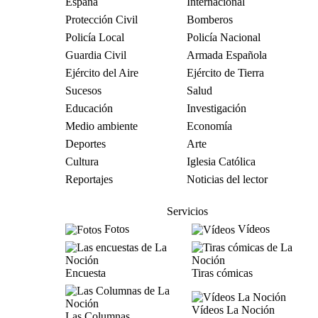
España
Internacional
Protección Civil
Bomberos
Policía Local
Policía Nacional
Guardia Civil
Armada Española
Ejército del Aire
Ejército de Tierra
Sucesos
Salud
Educación
Investigación
Medio ambiente
Economía
Deportes
Arte
Cultura
Iglesia Católica
Reportajes
Noticias del lector
Servicios
Fotos
Vídeos
Encuesta
Tiras cómicas
Vídeos La Noción
Las Columnas