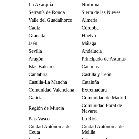
La Axarquía
Nororma
Serranía de Ronda
Sierra de las Nieves
Valle del Guadalhorce
Almería
Cádiz
Córdoba
Granada
Huelva
Jaén
Málaga
Sevilla
Andalucía
Aragón
Principado de Asturias
Islas Baleares
Canarias
Cantabria
Castilla y León
Castilla-La Mancha
Cataluña
Comunidad Valenciana
Extremadura
Galicia
Comunidad de Madrid
Comunidad Foral de
Región de Murcia
Navarra
País Vasco
La Rioja
Ciudad Autónoma de
Ciudad Autónoma de
Ceuta
Melilla