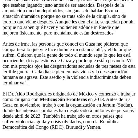
que estaban jugando justo antes de ser atacados. Después de la
amputación quedan deprimidos, sin ganas de hablar. Es una
situación dramática porque no se trata sólo de la cirugía, sino de
todo lo que viene después. Aunque les den el alta, se quedan por ahí
porque no saben qué hacer y no tienen adónde ir. Puede que
mejoren físicamente, pero mentalmente están destrozados.
Antes de irme, las personas que conocí en Gaza me pidieron que
compartiera lo que vi e hice durante mi estancia allí, y el dolor que
sufren. Quieren que la gente de todo el mundo sepa lo que les está
ocurriendo a los palestinos de Gaza y por lo que están pasando. Vi
con mis propios ojos las desgarradoras secuelas de tres meses de esta
terrible guerra. Cada día se pierden más vidas y la desesperación
humana se agrava. Este asedio y la violencia indiscriminada deben
terminar ya".
El Dr. Aldo Rodríguez es originario de México y comenzó a trabajar
como cirujano con
Médicos Sin Fronteras
en 2018. Antes de ir a
Gaza en noviembre, trabajó con la organización en Jartum (Sudán),
donde los intensos combates han desplazado a millones de personas
desde abril de 2023. También ha trabajado en otros países que
sufren violencia aguda y crisis olvidadas, como la República
Democrática del Congo (RDC), Burundi y Yemen.