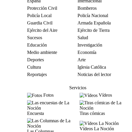
España
Internacional
Protección Civil
Bomberos
Policía Local
Policía Nacional
Guardia Civil
Armada Española
Ejército del Aire
Ejército de Tierra
Sucesos
Salud
Educación
Investigación
Medio ambiente
Economía
Deportes
Arte
Cultura
Iglesia Católica
Reportajes
Noticias del lector
Servicios
Fotos
Vídeos
Encuesta
Tiras cómicas
Vídeos La Noción
Las Columnas