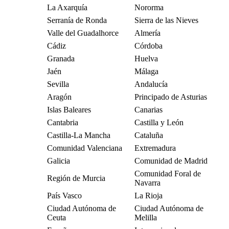
La Axarquía
Nororma
Serranía de Ronda
Sierra de las Nieves
Valle del Guadalhorce
Almería
Cádiz
Córdoba
Granada
Huelva
Jaén
Málaga
Sevilla
Andalucía
Aragón
Principado de Asturias
Islas Baleares
Canarias
Cantabria
Castilla y León
Castilla-La Mancha
Cataluña
Comunidad Valenciana
Extremadura
Galicia
Comunidad de Madrid
Comunidad Foral de
Región de Murcia
Navarra
País Vasco
La Rioja
Ciudad Autónoma de
Ciudad Autónoma de
Ceuta
Melilla