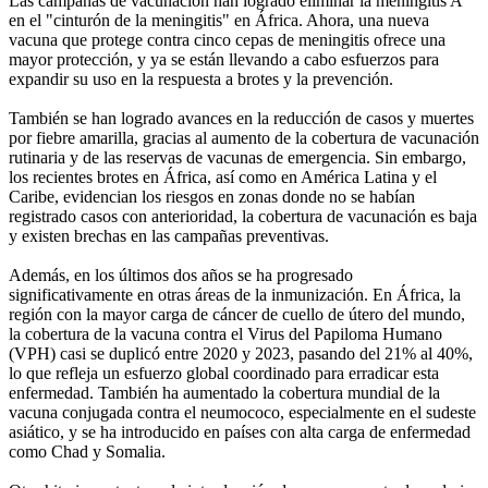
Las campañas de vacunación han logrado eliminar la meningitis A
en el "cinturón de la meningitis" en África. Ahora, una nueva
vacuna que protege contra cinco cepas de meningitis ofrece una
mayor protección, y ya se están llevando a cabo esfuerzos para
expandir su uso en la respuesta a brotes y la prevención.
También se han logrado avances en la reducción de casos y muertes
por fiebre amarilla, gracias al aumento de la cobertura de vacunación
rutinaria y de las reservas de vacunas de emergencia. Sin embargo,
los recientes brotes en África, así como en América Latina y el
Caribe, evidencian los riesgos en zonas donde no se habían
registrado casos con anterioridad, la cobertura de vacunación es baja
y existen brechas en las campañas preventivas.
Además, en los últimos dos años se ha progresado
significativamente en otras áreas de la inmunización. En África, la
región con la mayor carga de cáncer de cuello de útero del mundo,
la cobertura de la vacuna contra el Virus del Papiloma Humano
(VPH) casi se duplicó entre 2020 y 2023, pasando del 21% al 40%,
lo que refleja un esfuerzo global coordinado para erradicar esta
enfermedad. También ha aumentado la cobertura mundial de la
vacuna conjugada contra el neumococo, especialmente en el sudeste
asiático, y se ha introducido en países con alta carga de enfermedad
como Chad y Somalia.