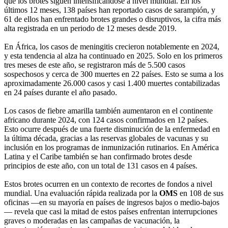
que los brotes siguen intensificándose a nivel mundial. En los
últimos 12 meses, 138 países han reportado casos de sarampión, y
61 de ellos han enfrentado brotes grandes o disruptivos, la cifra más
alta registrada en un periodo de 12 meses desde 2019.
En África, los casos de meningitis crecieron notablemente en 2024,
y esta tendencia al alza ha continuado en 2025. Solo en los primeros
tres meses de este año, se registraron más de 5.500 casos
sospechosos y cerca de 300 muertes en 22 países. Esto se suma a los
aproximadamente 26.000 casos y casi 1.400 muertes contabilizadas
en 24 países durante el año pasado.
Los casos de fiebre amarilla también aumentaron en el continente
africano durante 2024, con 124 casos confirmados en 12 países.
Esto ocurre después de una fuerte disminución de la enfermedad en
la última década, gracias a las reservas globales de vacunas y su
inclusión en los programas de inmunización rutinarios. En América
Latina y el Caribe también se han confirmado brotes desde
principios de este año, con un total de 131 casos en 4 países.
Estos brotes ocurren en un contexto de recortes de fondos a nivel
mundial. Una evaluación rápida realizada por la
OMS
en 108 de sus
oficinas —en su mayoría en países de ingresos bajos o medio-bajos
— revela que casi la mitad de estos países enfrentan interrupciones
graves o moderadas en las campañas de vacunación, la