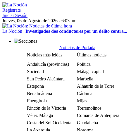
Regístrate
Iniciar Sesión
Jueves, 06 de Agosto de 2026 - 6:03 am
La Noción
|
Investigados dos conductores por un delito contra...
Noticias de Portada
Noticias más leídas
Últimas noticias
Andalucía (provincias)
Política
Sociedad
Málaga capital
San Pedro Alcántara
Marbella
Estepona
Alhaurín de la Torre
Benalmádena
Cártama
Fuengirola
Mijas
Rincón de la Victoria
Torremolinos
Vélez-Málaga
Comarca de Antequera
Costa del Sol Occidental
Guadalteba
La Axarquía
Nororma