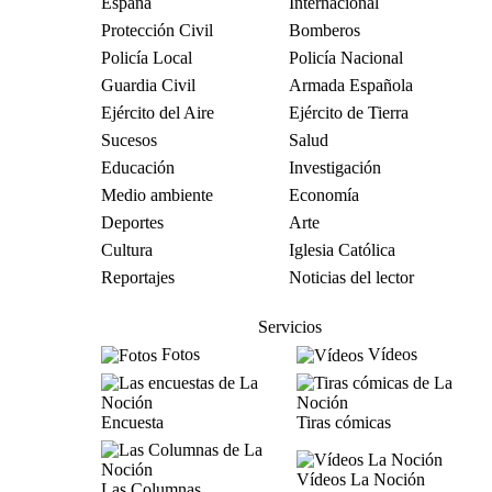
España
Internacional
Protección Civil
Bomberos
Policía Local
Policía Nacional
Guardia Civil
Armada Española
Ejército del Aire
Ejército de Tierra
Sucesos
Salud
Educación
Investigación
Medio ambiente
Economía
Deportes
Arte
Cultura
Iglesia Católica
Reportajes
Noticias del lector
Servicios
Fotos
Vídeos
Encuesta
Tiras cómicas
Vídeos La Noción
Las Columnas