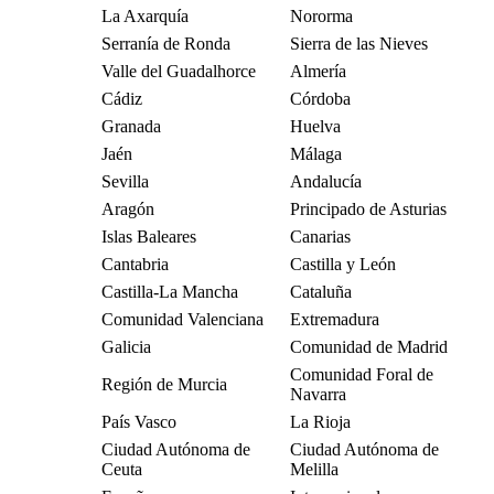
La Axarquía
Nororma
Serranía de Ronda
Sierra de las Nieves
Valle del Guadalhorce
Almería
Cádiz
Córdoba
Granada
Huelva
Jaén
Málaga
Sevilla
Andalucía
Aragón
Principado de Asturias
Islas Baleares
Canarias
Cantabria
Castilla y León
Castilla-La Mancha
Cataluña
Comunidad Valenciana
Extremadura
Galicia
Comunidad de Madrid
Comunidad Foral de
Región de Murcia
Navarra
País Vasco
La Rioja
Ciudad Autónoma de
Ciudad Autónoma de
Ceuta
Melilla