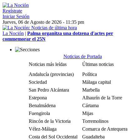
Regístrate
Iniciar Sesión
Jueves, 06 de Agosto de 2026 - 11:35 pm
La Noción
|
Palma organitza una dotzena d'actes per
commemorar el 25N
Noticias de Portada
Noticias más leídas
Últimas noticias
Andalucía (provincias)
Política
Sociedad
Málaga capital
San Pedro Alcántara
Marbella
Estepona
Alhaurín de la Torre
Benalmádena
Cártama
Fuengirola
Mijas
Rincón de la Victoria
Torremolinos
Vélez-Málaga
Comarca de Antequera
Costa del Sol Occidental
Guadalteba