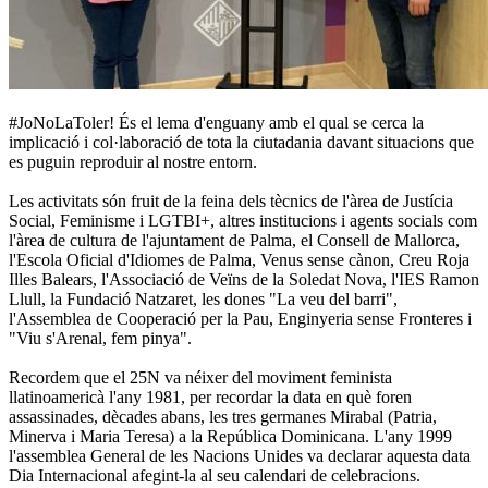
#JoNoLaToler! És el lema d'enguany amb el qual se cerca la
implicació i col·laboració de tota la ciutadania davant situacions que
es puguin reproduir al nostre entorn.
Les activitats són fruit de la feina dels tècnics de l'àrea de Justícia
Social, Feminisme i LGTBI+, altres institucions i agents socials com
l'àrea de cultura de l'ajuntament de Palma, el Consell de Mallorca,
l'Escola Oficial d'Idiomes de Palma, Venus sense cànon, Creu Roja
Illes Balears, l'Associació de Veïns de la Soledat Nova, l'IES Ramon
Llull, la Fundació Natzaret, les dones "La veu del barri",
l'Assemblea de Cooperació per la Pau, Enginyeria sense Fronteres i
"Viu s'Arenal, fem pinya".
Recordem que el 25N va néixer del moviment feminista
llatinoamericà l'any 1981, per recordar la data en què foren
assassinades, dècades abans, les tres germanes Mirabal (Patria,
Minerva i Maria Teresa) a la República Dominicana. L'any 1999
l'assemblea General de les Nacions Unides va declarar aquesta data
Dia Internacional afegint-la al seu calendari de celebracions.