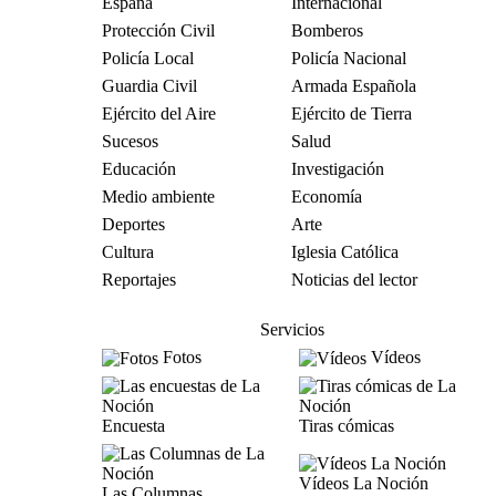
España
Internacional
Protección Civil
Bomberos
Policía Local
Policía Nacional
Guardia Civil
Armada Española
Ejército del Aire
Ejército de Tierra
Sucesos
Salud
Educación
Investigación
Medio ambiente
Economía
Deportes
Arte
Cultura
Iglesia Católica
Reportajes
Noticias del lector
Servicios
Fotos
Vídeos
Encuesta
Tiras cómicas
Vídeos La Noción
Las Columnas