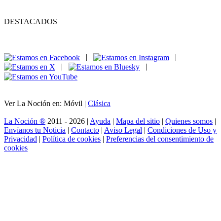
DESTACADOS
|
|
|
|
Ver La Noción en: Móvil |
Clásica
La Noción ®
2011 - 2026 |
Ayuda
|
Mapa del sitio
|
Quienes somos
|
Envíanos tu Noticia
|
Contacto
|
Aviso Legal
|
Condiciones de Uso y
Privacidad
|
Política de cookies
|
Preferencias del consentimiento de
cookies