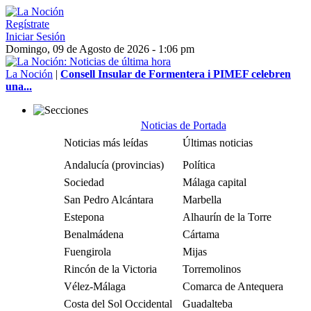
Regístrate
Iniciar Sesión
Domingo, 09 de Agosto de 2026 - 1:06 pm
La Noción
|
Consell Insular de Formentera i PIMEF celebren
una...
Noticias de Portada
Noticias más leídas
Últimas noticias
Andalucía (provincias)
Política
Sociedad
Málaga capital
San Pedro Alcántara
Marbella
Estepona
Alhaurín de la Torre
Benalmádena
Cártama
Fuengirola
Mijas
Rincón de la Victoria
Torremolinos
Vélez-Málaga
Comarca de Antequera
Costa del Sol Occidental
Guadalteba