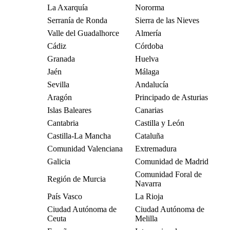
La Axarquía
Nororma
Serranía de Ronda
Sierra de las Nieves
Valle del Guadalhorce
Almería
Cádiz
Córdoba
Granada
Huelva
Jaén
Málaga
Sevilla
Andalucía
Aragón
Principado de Asturias
Islas Baleares
Canarias
Cantabria
Castilla y León
Castilla-La Mancha
Cataluña
Comunidad Valenciana
Extremadura
Galicia
Comunidad de Madrid
Comunidad Foral de
Región de Murcia
Navarra
País Vasco
La Rioja
Ciudad Autónoma de
Ciudad Autónoma de
Ceuta
Melilla