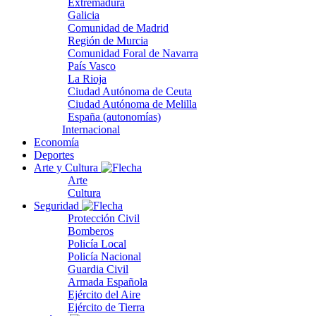
Extremadura
Galicia
Comunidad de Madrid
Región de Murcia
Comunidad Foral de Navarra
País Vasco
La Rioja
Ciudad Autónoma de Ceuta
Ciudad Autónoma de Melilla
España (autonomías)
Internacional
Economía
Deportes
Arte y Cultura
Arte
Cultura
Seguridad
Protección Civil
Bomberos
Policía Local
Policía Nacional
Guardia Civil
Armada Española
Ejército del Aire
Ejército de Tierra