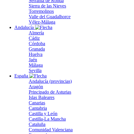
Serranía de Ronda
Sierra de las Nieves
Torremolinos
Valle del Guadalhorce
Vélez-Málaga
Andalucía
Almería
Cádiz
Córdoba
Granada
Huelva
Jaén
Málaga
Sevilla
España
Andalucía (provincias)
Aragón
Principado de Asturias
Islas Baleares
Canarias
Cantabria
Castilla y León
Castilla-La Mancha
Cataluña
Comunidad Valenciana