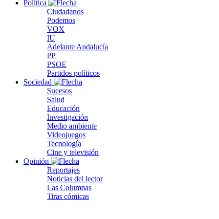
Política
Ciudadanos
Podemos
VOX
IU
Adelante Andalucía
PP
PSOE
Partidos políticos
Sociedad
Sucesos
Salud
Educación
Investigación
Medio ambiente
Videojuegos
Tecnología
Cine y televisión
Opinión
Reportajes
Noticias del lector
Las Columnas
Tiras cómicas