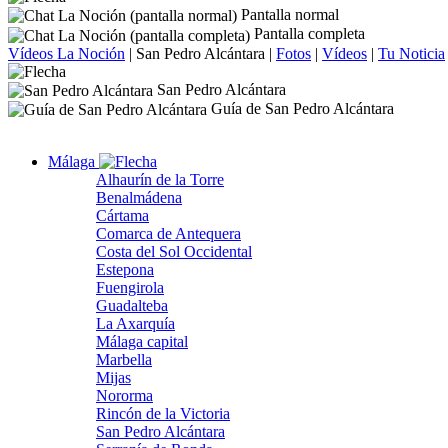
Pantalla normal
Pantalla completa
Vídeos La Noción
|
San Pedro Alcántara
|
Fotos
|
Vídeos
|
Tu Noticia
San Pedro Alcántara
Guía de San Pedro Alcántara
Málaga
Alhaurín de la Torre
Benalmádena
Cártama
Comarca de Antequera
Costa del Sol Occidental
Estepona
Fuengirola
Guadalteba
La Axarquía
Málaga capital
Marbella
Mijas
Nororma
Rincón de la Victoria
San Pedro Alcántara