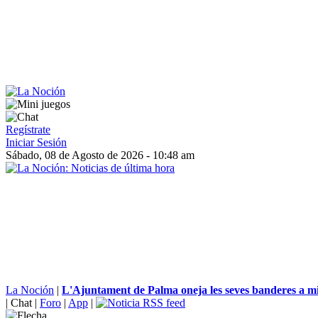
Regístrate
Iniciar Sesión
Sábado, 08 de Agosto de 2026 - 10:48 am
La Noción
|
L'Ajuntament de Palma oneja les seves banderes a mit
|
Chat
|
Foro
|
App
|