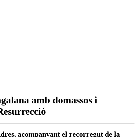
engalana amb domassos i
Resurrecció
endres, acompanyant el recorregut de la