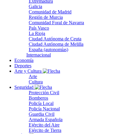
Extremadura
Galicia
Comunidad de Madrid
Región de Murcia
Comunidad Foral de Navarra
País Vasco
La Rioja
Ciudad Autónoma de Ceuta
Ciudad Autónoma de Melilla
España (autonomías)
Internacional
Economía
Deportes
Arte y Cultura
Arte
Cultura
Seguridad
Protección Civil
Bomberos
Policía Local
Policía Nacional
Guardia Civil
Armada Española
Ejército del Aire
Ejército de Tierra