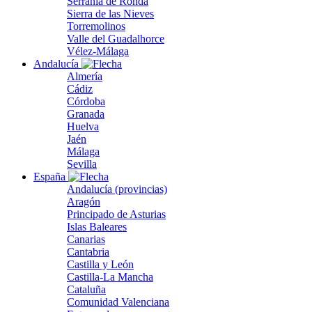
Serranía de Ronda
Sierra de las Nieves
Torremolinos
Valle del Guadalhorce
Vélez-Málaga
Andalucía
Almería
Cádiz
Córdoba
Granada
Huelva
Jaén
Málaga
Sevilla
España
Andalucía (provincias)
Aragón
Principado de Asturias
Islas Baleares
Canarias
Cantabria
Castilla y León
Castilla-La Mancha
Cataluña
Comunidad Valenciana