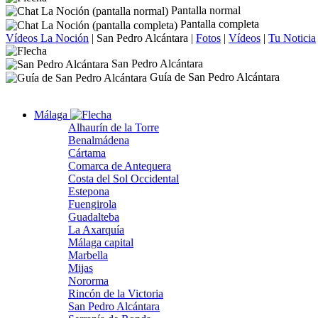
Pantalla normal
Pantalla completa
Vídeos La Noción
|
San Pedro Alcántara
|
Fotos
|
Vídeos
|
Tu Noticia
San Pedro Alcántara
Guía de San Pedro Alcántara
Málaga
Alhaurín de la Torre
Benalmádena
Cártama
Comarca de Antequera
Costa del Sol Occidental
Estepona
Fuengirola
Guadalteba
La Axarquía
Málaga capital
Marbella
Mijas
Nororma
Rincón de la Victoria
San Pedro Alcántara