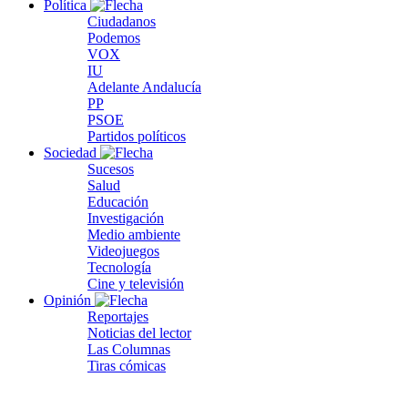
Política
Ciudadanos
Podemos
VOX
IU
Adelante Andalucía
PP
PSOE
Partidos políticos
Sociedad
Sucesos
Salud
Educación
Investigación
Medio ambiente
Videojuegos
Tecnología
Cine y televisión
Opinión
Reportajes
Noticias del lector
Las Columnas
Tiras cómicas