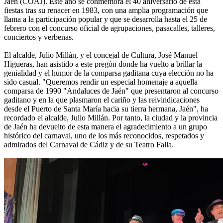
Jaen (COAJ). Este año se conmemora el 40 aniversario de esta
fiestas tras su renacer en 1983, con una amplia programación que
llama a la participación popular y que se desarrolla hasta el 25 de
febrero con el concurso oficial de agrupaciones, pasacalles, talleres,
conciertos y verbenas.
El alcalde, Julio Millán, y el concejal de Cultura, José Manuel
Higueras, han asistido a este pregón donde ha vuelto a brillar la
genialidad y el humor de la comparsa gaditana cuya elección no ha
sido casual. "Queremos rendir un especial homenaje a aquella
comparsa de 1990 "Andaluces de Jaén" que presentaron al concurso
gaditano y en la que plasmaron el cariño y las reivindicaciones
desde el Puerto de Santa María hacia su tierra hermana, Jaén", ha
recordado el alcalde, Julio Millán. Por tanto, la ciudad y la provincia
de Jaén ha devuelto de esta manera el agradecimiento a un grupo
histórico del carnaval, uno de los más reconocidos, respetados y
admirados del Carnaval de Cádiz y de su Teatro Falla.