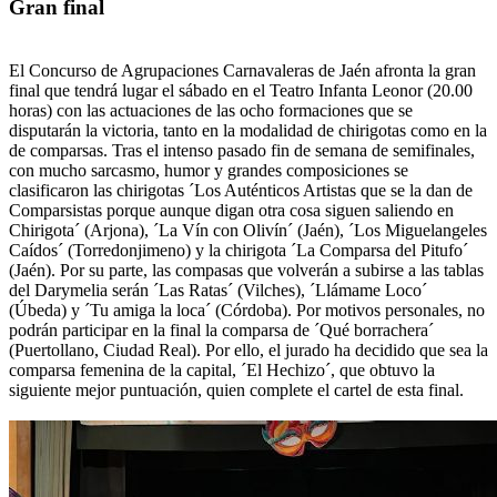
Gran final
El Concurso de Agrupaciones Carnavaleras de Jaén afronta la gran
final que tendrá lugar el sábado en el Teatro Infanta Leonor (20.00
horas) con las actuaciones de las ocho formaciones que se
disputarán la victoria, tanto en la modalidad de chirigotas como en la
de comparsas. Tras el intenso pasado fin de semana de semifinales,
con mucho sarcasmo, humor y grandes composiciones se
clasificaron las chirigotas ´Los Auténticos Artistas que se la dan de
Comparsistas porque aunque digan otra cosa siguen saliendo en
Chirigota´ (Arjona), ´La Vín con Olivín´ (Jaén), ´Los Miguelangeles
Caídos´ (Torredonjimeno) y la chirigota ´La Comparsa del Pitufo´
(Jaén). Por su parte, las compasas que volverán a subirse a las tablas
del Darymelia serán ´Las Ratas´ (Vilches), ´Llámame Loco´
(Úbeda) y ´Tu amiga la loca´ (Córdoba). Por motivos personales, no
podrán participar en la final la comparsa de ´Qué borrachera´
(Puertollano, Ciudad Real). Por ello, el jurado ha decidido que sea la
comparsa femenina de la capital, ´El Hechizo´, que obtuvo la
siguiente mejor puntuación, quien complete el cartel de esta final.