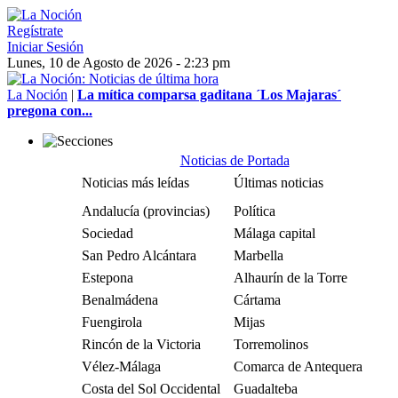
Regístrate
Iniciar Sesión
Lunes, 10 de Agosto de 2026 - 2:23 pm
La Noción
|
La mítica comparsa gaditana ´Los Majaras´
pregona con...
Noticias de Portada
Noticias más leídas
Últimas noticias
Andalucía (provincias)
Política
Sociedad
Málaga capital
San Pedro Alcántara
Marbella
Estepona
Alhaurín de la Torre
Benalmádena
Cártama
Fuengirola
Mijas
Rincón de la Victoria
Torremolinos
Vélez-Málaga
Comarca de Antequera
Costa del Sol Occidental
Guadalteba