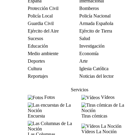
España
Internacional
Protección Civil
Bomberos
Policía Local
Policía Nacional
Guardia Civil
Armada Española
Ejército del Aire
Ejército de Tierra
Sucesos
Salud
Educación
Investigación
Medio ambiente
Economía
Deportes
Arte
Cultura
Iglesia Católica
Reportajes
Noticias del lector
Servicios
Fotos
Vídeos
Encuesta
Tiras cómicas
Vídeos La Noción
Las Columnas