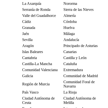
La Axarquía
Nororma
Serranía de Ronda
Sierra de las Nieves
Valle del Guadalhorce
Almería
Cádiz
Córdoba
Granada
Huelva
Jaén
Málaga
Sevilla
Andalucía
Aragón
Principado de Asturias
Islas Baleares
Canarias
Cantabria
Castilla y León
Castilla-La Mancha
Cataluña
Comunidad Valenciana
Extremadura
Galicia
Comunidad de Madrid
Comunidad Foral de
Región de Murcia
Navarra
País Vasco
La Rioja
Ciudad Autónoma de
Ciudad Autónoma de
Ceuta
Melilla