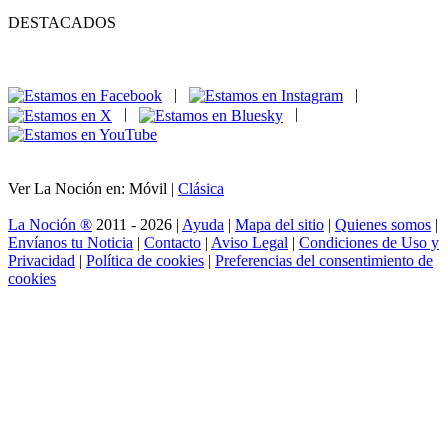
DESTACADOS
|
|
|
|
Ver La Noción en: Móvil |
Clásica
La Noción ®
2011 - 2026 |
Ayuda
|
Mapa del sitio
|
Quienes somos
|
Envíanos tu Noticia
|
Contacto
|
Aviso Legal
|
Condiciones de Uso y
Privacidad
|
Política de cookies
|
Preferencias del consentimiento de
cookies