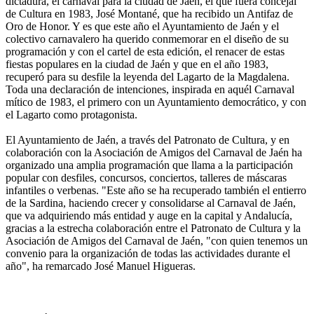
dictadura, el carnaval para la ciudad de Jaén, el que fuera concejal
de Cultura en 1983, José Montané, que ha recibido un Antifaz de
Oro de Honor. Y es que este año el Ayuntamiento de Jaén y el
colectivo carnavalero ha querido conmemorar en el diseño de su
programación y con el cartel de esta edición, el renacer de estas
fiestas populares en la ciudad de Jaén y que en el año 1983,
recuperó para su desfile la leyenda del Lagarto de la Magdalena.
Toda una declaración de intenciones, inspirada en aquél Carnaval
mítico de 1983, el primero con un Ayuntamiento democrático, y con
el Lagarto como protagonista.
El Ayuntamiento de Jaén, a través del Patronato de Cultura, y en
colaboración con la Asociación de Amigos del Carnaval de Jaén ha
organizado una amplia programación que llama a la participación
popular con desfiles, concursos, conciertos, talleres de máscaras
infantiles o verbenas. "Este año se ha recuperado también el entierro
de la Sardina, haciendo crecer y consolidarse al Carnaval de Jaén,
que va adquiriendo más entidad y auge en la capital y Andalucía,
gracias a la estrecha colaboración entre el Patronato de Cultura y la
Asociación de Amigos del Carnaval de Jaén, "con quien tenemos un
convenio para la organización de todas las actividades durante el
año", ha remarcado José Manuel Higueras.