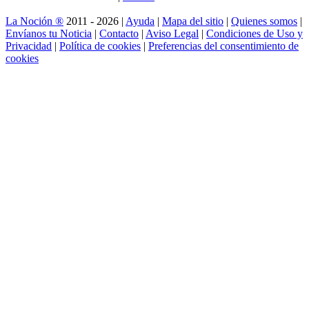
La Noción ®
2011 - 2026 |
Ayuda
|
Mapa del sitio
|
Quienes somos
|
Envíanos tu Noticia
|
Contacto
|
Aviso Legal
|
Condiciones de Uso y
Privacidad
|
Política de cookies
|
Preferencias del consentimiento de
cookies