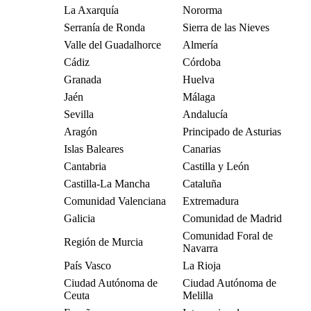
La Axarquía
Nororma
Serranía de Ronda
Sierra de las Nieves
Valle del Guadalhorce
Almería
Cádiz
Córdoba
Granada
Huelva
Jaén
Málaga
Sevilla
Andalucía
Aragón
Principado de Asturias
Islas Baleares
Canarias
Cantabria
Castilla y León
Castilla-La Mancha
Cataluña
Comunidad Valenciana
Extremadura
Galicia
Comunidad de Madrid
Comunidad Foral de
Región de Murcia
Navarra
País Vasco
La Rioja
Ciudad Autónoma de
Ciudad Autónoma de
Ceuta
Melilla