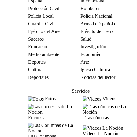
España
Internacional
Protección Civil
Bomberos
Policía Local
Policía Nacional
Guardia Civil
Armada Española
Ejército del Aire
Ejército de Tierra
Sucesos
Salud
Educación
Investigación
Medio ambiente
Economía
Deportes
Arte
Cultura
Iglesia Católica
Reportajes
Noticias del lector
Servicios
Fotos
Vídeos
Encuesta
Tiras cómicas
Vídeos La Noción
Las Columnas