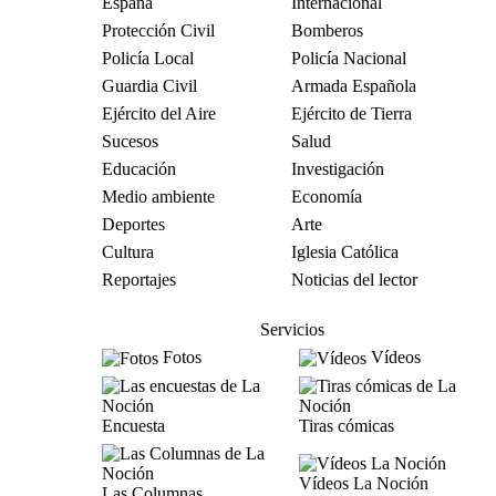
España
Internacional
Protección Civil
Bomberos
Policía Local
Policía Nacional
Guardia Civil
Armada Española
Ejército del Aire
Ejército de Tierra
Sucesos
Salud
Educación
Investigación
Medio ambiente
Economía
Deportes
Arte
Cultura
Iglesia Católica
Reportajes
Noticias del lector
Servicios
Fotos
Vídeos
Encuesta
Tiras cómicas
Vídeos La Noción
Las Columnas