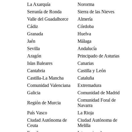
La Axarquía
Nororma
Serranía de Ronda
Sierra de las Nieves
Valle del Guadalhorce
Almería
Cádiz
Córdoba
Granada
Huelva
Jaén
Málaga
Sevilla
Andalucía
Aragón
Principado de Asturias
Islas Baleares
Canarias
Cantabria
Castilla y León
Castilla-La Mancha
Cataluña
Comunidad Valenciana
Extremadura
Galicia
Comunidad de Madrid
Comunidad Foral de
Región de Murcia
Navarra
País Vasco
La Rioja
Ciudad Autónoma de
Ciudad Autónoma de
Ceuta
Melilla