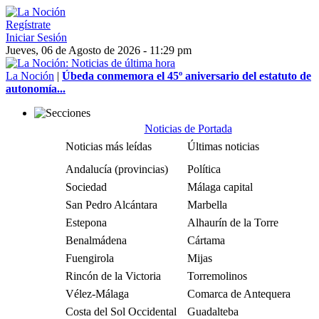
Regístrate
Iniciar Sesión
Jueves, 06 de Agosto de 2026 - 11:29 pm
La Noción
|
Úbeda conmemora el 45º aniversario del estatuto de
autonomía...
Noticias de Portada
Noticias más leídas
Últimas noticias
Andalucía (provincias)
Política
Sociedad
Málaga capital
San Pedro Alcántara
Marbella
Estepona
Alhaurín de la Torre
Benalmádena
Cártama
Fuengirola
Mijas
Rincón de la Victoria
Torremolinos
Vélez-Málaga
Comarca de Antequera
Costa del Sol Occidental
Guadalteba