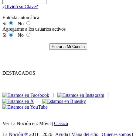
¿Olvidó su Clave?
Entrada automática
Si
No
Agregarme a los usuarios activos
Si
No
Entrar a Mi Cuenta
DESTACADOS
|
|
|
|
Ver La Noción en: Móvil |
Clásica
La Noción ®
2011 - 2026 |
Ayuda
|
Mapa del sitio
|
Quienes somos
|