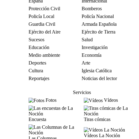
España
Internacional
Protección Civil
Bomberos
Policía Local
Policía Nacional
Guardia Civil
Armada Española
Ejército del Aire
Ejército de Tierra
Sucesos
Salud
Educación
Investigación
Medio ambiente
Economía
Deportes
Arte
Cultura
Iglesia Católica
Reportajes
Noticias del lector
Servicios
Fotos
Vídeos
Encuesta
Tiras cómicas
Vídeos La Noción
Las Columnas