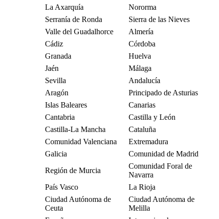
La Axarquía
Nororma
Serranía de Ronda
Sierra de las Nieves
Valle del Guadalhorce
Almería
Cádiz
Córdoba
Granada
Huelva
Jaén
Málaga
Sevilla
Andalucía
Aragón
Principado de Asturias
Islas Baleares
Canarias
Cantabria
Castilla y León
Castilla-La Mancha
Cataluña
Comunidad Valenciana
Extremadura
Galicia
Comunidad de Madrid
Comunidad Foral de
Región de Murcia
Navarra
País Vasco
La Rioja
Ciudad Autónoma de
Ciudad Autónoma de
Ceuta
Melilla