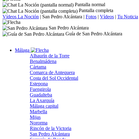
Pantalla normal
Pantalla completa
Vídeos La Noción
|
San Pedro Alcántara
|
Fotos
|
Vídeos
|
Tu Noticia
San Pedro Alcántara
Guía de San Pedro Alcántara
Málaga
Alhaurín de la Torre
Benalmádena
Cártama
Comarca de Antequera
Costa del Sol Occidental
Estepona
Fuengirola
Guadalteba
La Axarquía
Málaga capital
Marbella
Mijas
Nororma
Rincón de la Victoria
San Pedro Alcántara