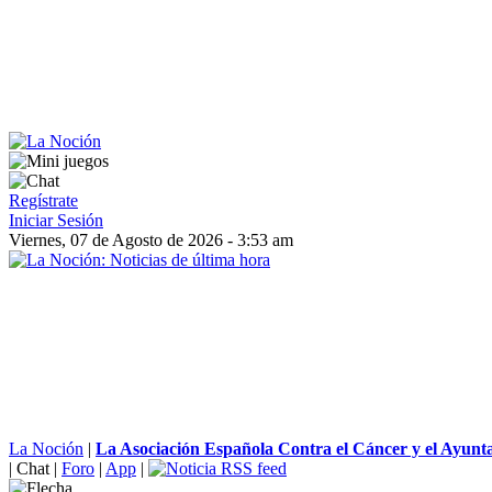
Regístrate
Iniciar Sesión
Viernes, 07 de Agosto de 2026 - 3:53 am
La Noción
|
La Asociación Española Contra el Cáncer y el Ayunta
|
Chat
|
Foro
|
App
|