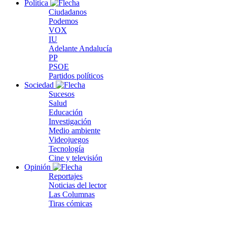
Política
Ciudadanos
Podemos
VOX
IU
Adelante Andalucía
PP
PSOE
Partidos políticos
Sociedad
Sucesos
Salud
Educación
Investigación
Medio ambiente
Videojuegos
Tecnología
Cine y televisión
Opinión
Reportajes
Noticias del lector
Las Columnas
Tiras cómicas