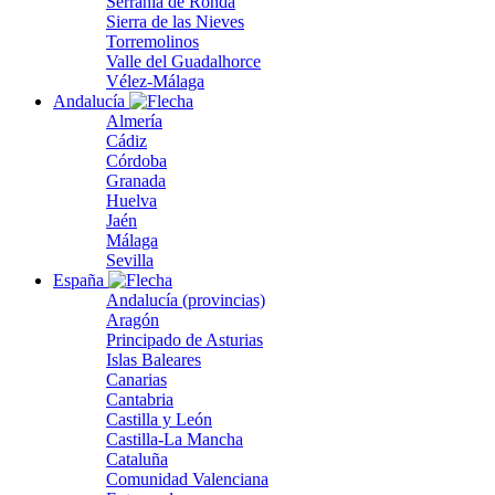
Serranía de Ronda
Sierra de las Nieves
Torremolinos
Valle del Guadalhorce
Vélez-Málaga
Andalucía
Almería
Cádiz
Córdoba
Granada
Huelva
Jaén
Málaga
Sevilla
España
Andalucía (provincias)
Aragón
Principado de Asturias
Islas Baleares
Canarias
Cantabria
Castilla y León
Castilla-La Mancha
Cataluña
Comunidad Valenciana