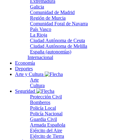
Extremadura
Galicia
Comunidad de Madrid
Región de Murcia
Comunidad Foral de Navarra
País Vasco
La Rioja
Ciudad Autónoma de Ceuta
Ciudad Autónoma de Melilla
España (autonomías)
Internacional
Economía
Deportes
Arte y Cultura
Arte
Cultura
Seguridad
Protección Civil
Bomberos
Policía Local
Policía Nacional
Guardia Civil
Armada Española
Ejército del Aire
Ejército de Tierra