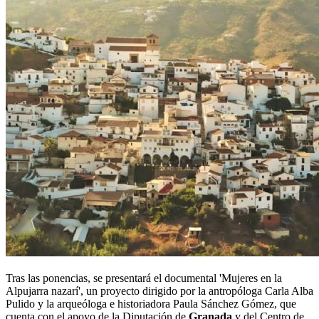
Tras las ponencias, se presentará el documental 'Mujeres en la
Alpujarra nazarí', un proyecto dirigido por la antropóloga Carla Alba
Pulido y la arqueóloga e historiadora Paula Sánchez Gómez, que
cuenta con el apoyo de la Diputación de
Granada
y del Centro de