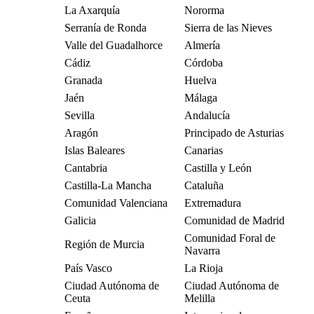
La Axarquía
Nororma
Serranía de Ronda
Sierra de las Nieves
Valle del Guadalhorce
Almería
Cádiz
Córdoba
Granada
Huelva
Jaén
Málaga
Sevilla
Andalucía
Aragón
Principado de Asturias
Islas Baleares
Canarias
Cantabria
Castilla y León
Castilla-La Mancha
Cataluña
Comunidad Valenciana
Extremadura
Galicia
Comunidad de Madrid
Comunidad Foral de
Región de Murcia
Navarra
País Vasco
La Rioja
Ciudad Autónoma de
Ciudad Autónoma de
Ceuta
Melilla