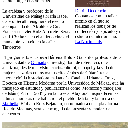
tendrán lugar el 8 de marzo.
Dairín Decoración
La arabista y profesora de la
Contamos con un taller
Universidad de Málaga María Isabel
propio en el que se
Calero Secall inaugurará el evento
realizan los trabajos de
acompañada del Alcalde de Cútar,
confección y tapizado y un
Francisco Javier Ruiz Albacete. Será a
estudio de interiorismo.
las 10.30 horas en el antiguo cine del
La Noción ads
municipio, situado en la calle
Tintoreros.
El programa lo encabeza Bárbara Boloix Gallardo, profesora de la
Universidad de
Granada
e investigadora de referencia, que
analizará, desde una visión socio-cultural, el papel y la vida de las
mujeres nazaríes en los manuscritos árabes de Cútar. Tras ella,
intervendrá la historiadora malagueña Catalina Urbaneja Ortiz,
Doctora en Historia Moderna por la Universidad de Málaga, que ha
trabajado en estudios y publicaciones como 'Moriscos y mudéjares
de Istán (1485 - 1568)' y en la novela 'Atayfora', inspirada en las
últimas moriscas que habitaron el pueblo de Istán y la Tierra de
Marbella
. Bárbara Ruiz Bejarano, coordinadora de la plataforma
Red de Medinas, será la encargada de presentar y moderar el
encuentro.