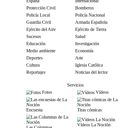
España
Internacional
Protección Civil
Bomberos
Policía Local
Policía Nacional
Guardia Civil
Armada Española
Ejército del Aire
Ejército de Tierra
Sucesos
Salud
Educación
Investigación
Medio ambiente
Economía
Deportes
Arte
Cultura
Iglesia Católica
Reportajes
Noticias del lector
Servicios
Fotos
Vídeos
Encuesta
Tiras cómicas
Vídeos La Noción
Las Columnas