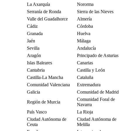
La Axarquía
Nororma
Serranía de Ronda
Sierra de las Nieves
Valle del Guadalhorce
Almería
Cádiz
Córdoba
Granada
Huelva
Jaén
Málaga
Sevilla
Andalucía
Aragón
Principado de Asturias
Islas Baleares
Canarias
Cantabria
Castilla y León
Castilla-La Mancha
Cataluña
Comunidad Valenciana
Extremadura
Galicia
Comunidad de Madrid
Comunidad Foral de
Región de Murcia
Navarra
País Vasco
La Rioja
Ciudad Autónoma de
Ciudad Autónoma de
Ceuta
Melilla