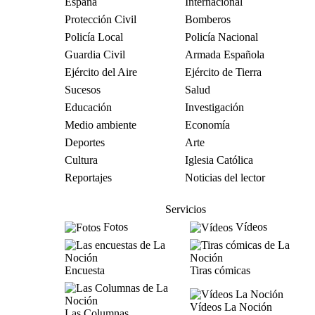
España
Internacional
Protección Civil
Bomberos
Policía Local
Policía Nacional
Guardia Civil
Armada Española
Ejército del Aire
Ejército de Tierra
Sucesos
Salud
Educación
Investigación
Medio ambiente
Economía
Deportes
Arte
Cultura
Iglesia Católica
Reportajes
Noticias del lector
Servicios
Fotos
Vídeos
Encuesta
Tiras cómicas
Vídeos La Noción
Las Columnas