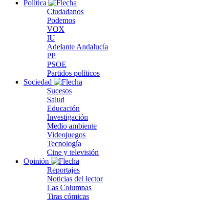
Política
Ciudadanos
Podemos
VOX
IU
Adelante Andalucía
PP
PSOE
Partidos políticos
Sociedad
Sucesos
Salud
Educación
Investigación
Medio ambiente
Videojuegos
Tecnología
Cine y televisión
Opinión
Reportajes
Noticias del lector
Las Columnas
Tiras cómicas