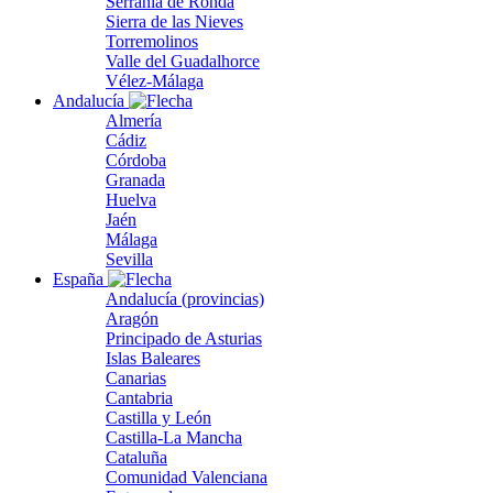
Serranía de Ronda
Sierra de las Nieves
Torremolinos
Valle del Guadalhorce
Vélez-Málaga
Andalucía
Almería
Cádiz
Córdoba
Granada
Huelva
Jaén
Málaga
Sevilla
España
Andalucía (provincias)
Aragón
Principado de Asturias
Islas Baleares
Canarias
Cantabria
Castilla y León
Castilla-La Mancha
Cataluña
Comunidad Valenciana