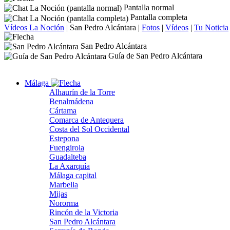
Pantalla normal
Pantalla completa
Vídeos La Noción
|
San Pedro Alcántara
|
Fotos
|
Vídeos
|
Tu Noticia
San Pedro Alcántara
Guía de San Pedro Alcántara
Málaga
Alhaurín de la Torre
Benalmádena
Cártama
Comarca de Antequera
Costa del Sol Occidental
Estepona
Fuengirola
Guadalteba
La Axarquía
Málaga capital
Marbella
Mijas
Nororma
Rincón de la Victoria
San Pedro Alcántara