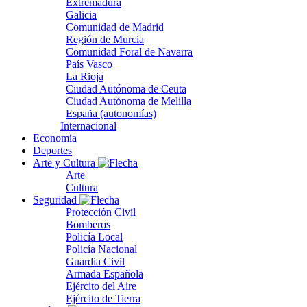
Extremadura
Galicia
Comunidad de Madrid
Región de Murcia
Comunidad Foral de Navarra
País Vasco
La Rioja
Ciudad Autónoma de Ceuta
Ciudad Autónoma de Melilla
España (autonomías)
Internacional
Economía
Deportes
Arte y Cultura
Arte
Cultura
Seguridad
Protección Civil
Bomberos
Policía Local
Policía Nacional
Guardia Civil
Armada Española
Ejército del Aire
Ejército de Tierra