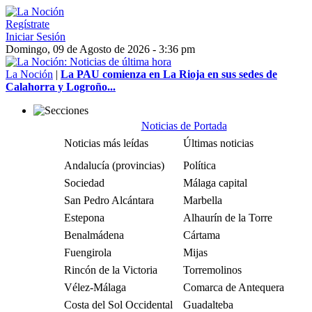
Regístrate
Iniciar Sesión
Domingo, 09 de Agosto de 2026 - 3:36 pm
La Noción
|
La PAU comienza en La Rioja en sus sedes de
Calahorra y Logroño...
Noticias de Portada
Noticias más leídas
Últimas noticias
Andalucía (provincias)
Política
Sociedad
Málaga capital
San Pedro Alcántara
Marbella
Estepona
Alhaurín de la Torre
Benalmádena
Cártama
Fuengirola
Mijas
Rincón de la Victoria
Torremolinos
Vélez-Málaga
Comarca de Antequera
Costa del Sol Occidental
Guadalteba