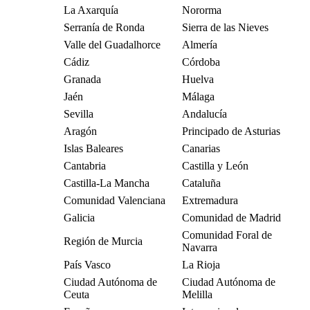
La Axarquía
Nororma
Serranía de Ronda
Sierra de las Nieves
Valle del Guadalhorce
Almería
Cádiz
Córdoba
Granada
Huelva
Jaén
Málaga
Sevilla
Andalucía
Aragón
Principado de Asturias
Islas Baleares
Canarias
Cantabria
Castilla y León
Castilla-La Mancha
Cataluña
Comunidad Valenciana
Extremadura
Galicia
Comunidad de Madrid
Comunidad Foral de
Región de Murcia
Navarra
País Vasco
La Rioja
Ciudad Autónoma de
Ciudad Autónoma de
Ceuta
Melilla