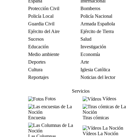
España
Internacional
Protección Civil
Bomberos
Policía Local
Policía Nacional
Guardia Civil
Armada Española
Ejército del Aire
Ejército de Tierra
Sucesos
Salud
Educación
Investigación
Medio ambiente
Economía
Deportes
Arte
Cultura
Iglesia Católica
Reportajes
Noticias del lector
Servicios
Fotos
Vídeos
Encuesta
Tiras cómicas
Vídeos La Noción
Las Columnas