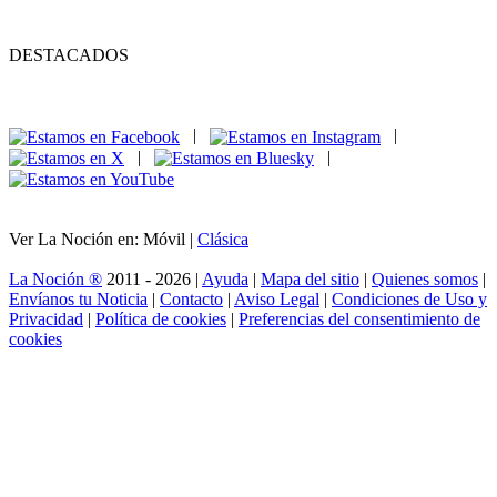
DESTACADOS
|
|
|
|
Ver La Noción en: Móvil |
Clásica
La Noción ®
2011 - 2026 |
Ayuda
|
Mapa del sitio
|
Quienes somos
|
Envíanos tu Noticia
|
Contacto
|
Aviso Legal
|
Condiciones de Uso y
Privacidad
|
Política de cookies
|
Preferencias del consentimiento de
cookies