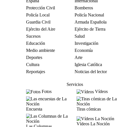
España
Internacional
Protección Civil
Bomberos
Policía Local
Policía Nacional
Guardia Civil
Armada Española
Ejército del Aire
Ejército de Tierra
Sucesos
Salud
Educación
Investigación
Medio ambiente
Economía
Deportes
Arte
Cultura
Iglesia Católica
Reportajes
Noticias del lector
Servicios
Fotos
Vídeos
Encuesta
Tiras cómicas
Vídeos La Noción
Las Columnas