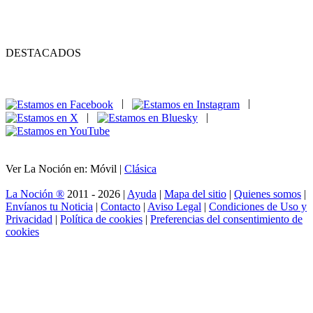
DESTACADOS
|
|
|
|
Ver La Noción en: Móvil |
Clásica
La Noción ®
2011 - 2026 |
Ayuda
|
Mapa del sitio
|
Quienes somos
|
Envíanos tu Noticia
|
Contacto
|
Aviso Legal
|
Condiciones de Uso y
Privacidad
|
Política de cookies
|
Preferencias del consentimiento de
cookies