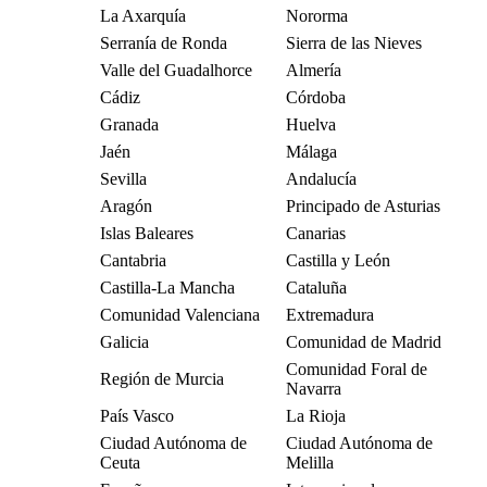
La Axarquía
Nororma
Serranía de Ronda
Sierra de las Nieves
Valle del Guadalhorce
Almería
Cádiz
Córdoba
Granada
Huelva
Jaén
Málaga
Sevilla
Andalucía
Aragón
Principado de Asturias
Islas Baleares
Canarias
Cantabria
Castilla y León
Castilla-La Mancha
Cataluña
Comunidad Valenciana
Extremadura
Galicia
Comunidad de Madrid
Comunidad Foral de
Región de Murcia
Navarra
País Vasco
La Rioja
Ciudad Autónoma de
Ciudad Autónoma de
Ceuta
Melilla