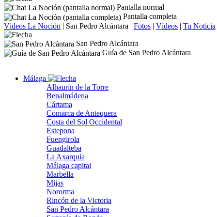
Pantalla normal
Pantalla completa
Vídeos La Noción
|
San Pedro Alcántara
|
Fotos
|
Vídeos
|
Tu Noticia
San Pedro Alcántara
Guía de San Pedro Alcántara
Málaga
Alhaurín de la Torre
Benalmádena
Cártama
Comarca de Antequera
Costa del Sol Occidental
Estepona
Fuengirola
Guadalteba
La Axarquía
Málaga capital
Marbella
Mijas
Nororma
Rincón de la Victoria
San Pedro Alcántara