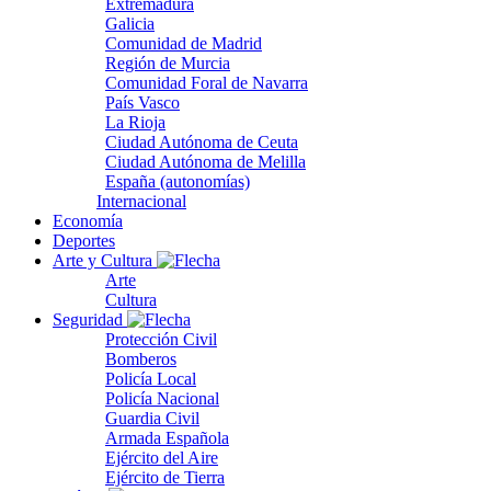
Extremadura
Galicia
Comunidad de Madrid
Región de Murcia
Comunidad Foral de Navarra
País Vasco
La Rioja
Ciudad Autónoma de Ceuta
Ciudad Autónoma de Melilla
España (autonomías)
Internacional
Economía
Deportes
Arte y Cultura
Arte
Cultura
Seguridad
Protección Civil
Bomberos
Policía Local
Policía Nacional
Guardia Civil
Armada Española
Ejército del Aire
Ejército de Tierra