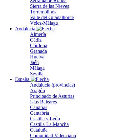
Serranía de Ronda
Sierra de las Nieves
Torremolinos
Valle del Guadalhorce
Vélez-Málaga
Andalucía
Almería
Cádiz
Córdoba
Granada
Huelva
Jaén
Málaga
Sevilla
España
Andalucía (provincias)
Aragón
Principado de Asturias
Islas Baleares
Canarias
Cantabria
Castilla y León
Castilla-La Mancha
Cataluña
Comunidad Valenciana