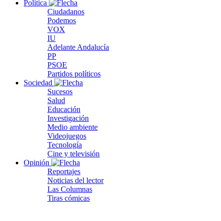
Política
Ciudadanos
Podemos
VOX
IU
Adelante Andalucía
PP
PSOE
Partidos políticos
Sociedad
Sucesos
Salud
Educación
Investigación
Medio ambiente
Videojuegos
Tecnología
Cine y televisión
Opinión
Reportajes
Noticias del lector
Las Columnas
Tiras cómicas