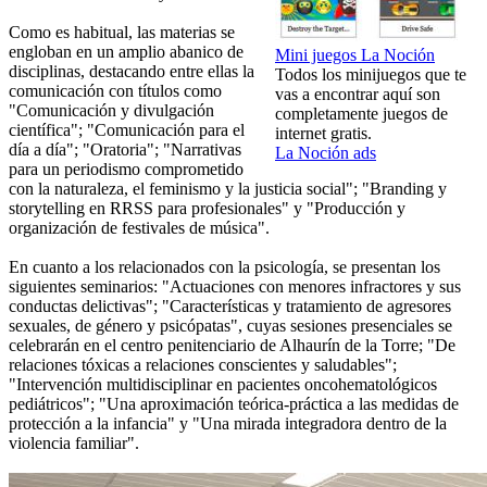
Como es habitual, las materias se
engloban en un amplio abanico de
Mini juegos La Noción
disciplinas, destacando entre ellas la
Todos los minijuegos que te
comunicación con títulos como
vas a encontrar aquí son
"Comunicación y divulgación
completamente juegos de
científica"; "Comunicación para el
internet gratis.
día a día"; "Oratoria"; "Narrativas
La Noción ads
para un periodismo comprometido
con la naturaleza, el feminismo y la justicia social"; "Branding y
storytelling en RRSS para profesionales" y "Producción y
organización de festivales de música".
En cuanto a los relacionados con la psicología, se presentan los
siguientes seminarios: "Actuaciones con menores infractores y sus
conductas delictivas"; "Características y tratamiento de agresores
sexuales, de género y psicópatas", cuyas sesiones presenciales se
celebrarán en el centro penitenciario de Alhaurín de la Torre; "De
relaciones tóxicas a relaciones conscientes y saludables";
"Intervención multidisciplinar en pacientes oncohematológicos
pediátricos"; "Una aproximación teórica-práctica a las medidas de
protección a la infancia" y "Una mirada integradora dentro de la
violencia familiar".