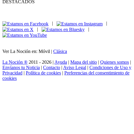
DESTACADOS
|
|
|
|
Ver La Noción en: Móvil |
Clásica
La Noción ®
2011 - 2026 |
Ayuda
|
Mapa del sitio
|
Quienes somos
|
Envíanos tu Noticia
|
Contacto
|
Aviso Legal
|
Condiciones de Uso y
Privacidad
|
Política de cookies
|
Preferencias del consentimiento de
cookies