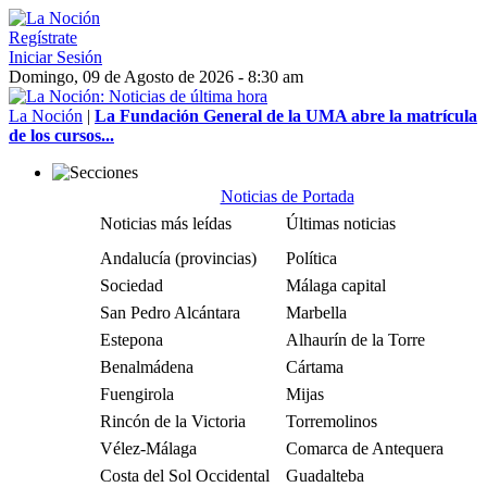
Regístrate
Iniciar Sesión
Domingo, 09 de Agosto de 2026 - 8:30 am
La Noción
|
La Fundación General de la UMA abre la matrícula
de los cursos...
Noticias de Portada
Noticias más leídas
Últimas noticias
Andalucía (provincias)
Política
Sociedad
Málaga capital
San Pedro Alcántara
Marbella
Estepona
Alhaurín de la Torre
Benalmádena
Cártama
Fuengirola
Mijas
Rincón de la Victoria
Torremolinos
Vélez-Málaga
Comarca de Antequera
Costa del Sol Occidental
Guadalteba