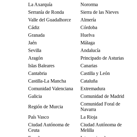
La Axarquía
Nororma
Serranía de Ronda
Sierra de las Nieves
Valle del Guadalhorce
Almería
Cádiz
Córdoba
Granada
Huelva
Jaén
Málaga
Sevilla
Andalucía
Aragón
Principado de Asturias
Islas Baleares
Canarias
Cantabria
Castilla y León
Castilla-La Mancha
Cataluña
Comunidad Valenciana
Extremadura
Galicia
Comunidad de Madrid
Comunidad Foral de
Región de Murcia
Navarra
País Vasco
La Rioja
Ciudad Autónoma de
Ciudad Autónoma de
Ceuta
Melilla