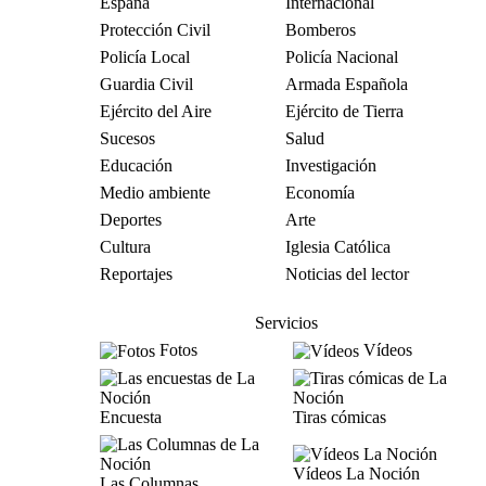
España
Internacional
Protección Civil
Bomberos
Policía Local
Policía Nacional
Guardia Civil
Armada Española
Ejército del Aire
Ejército de Tierra
Sucesos
Salud
Educación
Investigación
Medio ambiente
Economía
Deportes
Arte
Cultura
Iglesia Católica
Reportajes
Noticias del lector
Servicios
Fotos
Vídeos
Encuesta
Tiras cómicas
Vídeos La Noción
Las Columnas