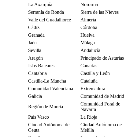
La Axarquía
Nororma
Serranía de Ronda
Sierra de las Nieves
Valle del Guadalhorce
Almería
Cádiz
Córdoba
Granada
Huelva
Jaén
Málaga
Sevilla
Andalucía
Aragón
Principado de Asturias
Islas Baleares
Canarias
Cantabria
Castilla y León
Castilla-La Mancha
Cataluña
Comunidad Valenciana
Extremadura
Galicia
Comunidad de Madrid
Comunidad Foral de
Región de Murcia
Navarra
País Vasco
La Rioja
Ciudad Autónoma de
Ciudad Autónoma de
Ceuta
Melilla