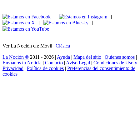
|
|
|
|
Ver La Noción en: Móvil |
Clásica
La Noción ®
2011 - 2026 |
Ayuda
|
Mapa del sitio
|
Quienes somos
|
Envíanos tu Noticia
|
Contacto
|
Aviso Legal
|
Condiciones de Uso y
Privacidad
|
Política de cookies
|
Preferencias del consentimiento de
cookies