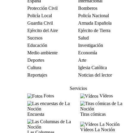
España
Internacional
Protección Civil
Bomberos
Policía Local
Policía Nacional
Guardia Civil
Armada Española
Ejército del Aire
Ejército de Tierra
Sucesos
Salud
Educación
Investigación
Medio ambiente
Economía
Deportes
Arte
Cultura
Iglesia Católica
Reportajes
Noticias del lector
Servicios
Fotos
Vídeos
Encuesta
Tiras cómicas
Vídeos La Noción
Las Columnas