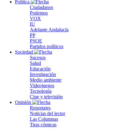
Política
Ciudadanos
Podemos
VOX
IU
Adelante Andalucía
PP
PSOE
Partidos políticos
Sociedad
Sucesos
Salud
Educación
Investigación
Medio ambiente
Videojuegos
Tecnología
Cine y televisión
Opinión
Reportajes
Noticias del lector
Las Columnas
Tiras cómicas