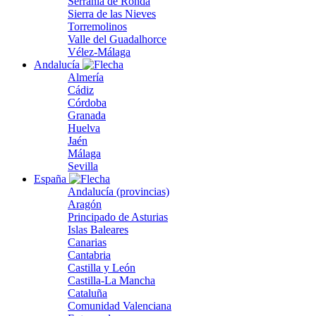
Serranía de Ronda
Sierra de las Nieves
Torremolinos
Valle del Guadalhorce
Vélez-Málaga
Andalucía
Almería
Cádiz
Córdoba
Granada
Huelva
Jaén
Málaga
Sevilla
España
Andalucía (provincias)
Aragón
Principado de Asturias
Islas Baleares
Canarias
Cantabria
Castilla y León
Castilla-La Mancha
Cataluña
Comunidad Valenciana