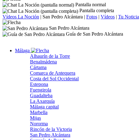
Pantalla normal
Pantalla completa
Vídeos La Noción
|
San Pedro Alcántara
|
Fotos
|
Vídeos
|
Tu Noticia
San Pedro Alcántara
Guía de San Pedro Alcántara
Málaga
Alhaurín de la Torre
Benalmádena
Cártama
Comarca de Antequera
Costa del Sol Occidental
Estepona
Fuengirola
Guadalteba
La Axarquía
Málaga capital
Marbella
Mijas
Nororma
Rincón de la Victoria
San Pedro Alcántara