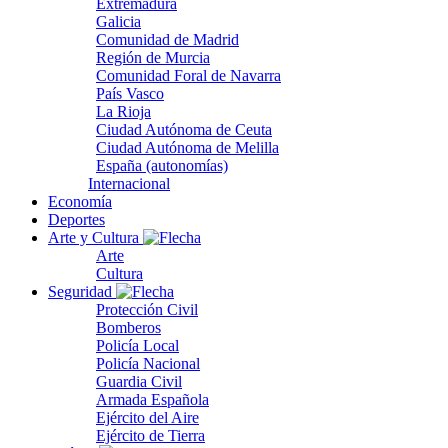
Extremadura
Galicia
Comunidad de Madrid
Región de Murcia
Comunidad Foral de Navarra
País Vasco
La Rioja
Ciudad Autónoma de Ceuta
Ciudad Autónoma de Melilla
España (autonomías)
Internacional
Economía
Deportes
Arte y Cultura
Arte
Cultura
Seguridad
Protección Civil
Bomberos
Policía Local
Policía Nacional
Guardia Civil
Armada Española
Ejército del Aire
Ejército de Tierra