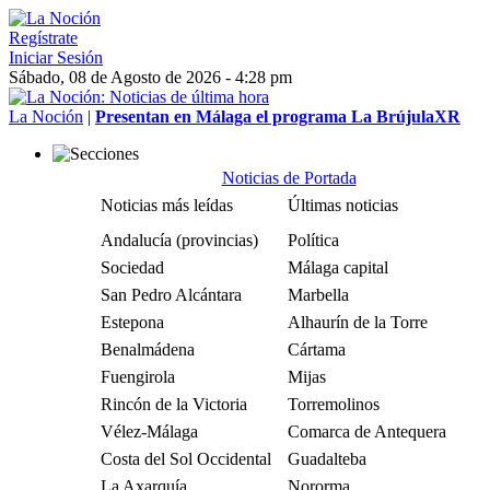
Regístrate
Iniciar Sesión
Sábado, 08 de Agosto de 2026 - 4:28 pm
La Noción
|
Presentan en Málaga el programa La BrújulaXR
Noticias de Portada
Noticias más leídas
Últimas noticias
Andalucía (provincias)
Política
Sociedad
Málaga capital
San Pedro Alcántara
Marbella
Estepona
Alhaurín de la Torre
Benalmádena
Cártama
Fuengirola
Mijas
Rincón de la Victoria
Torremolinos
Vélez-Málaga
Comarca de Antequera
Costa del Sol Occidental
Guadalteba
La Axarquía
Nororma