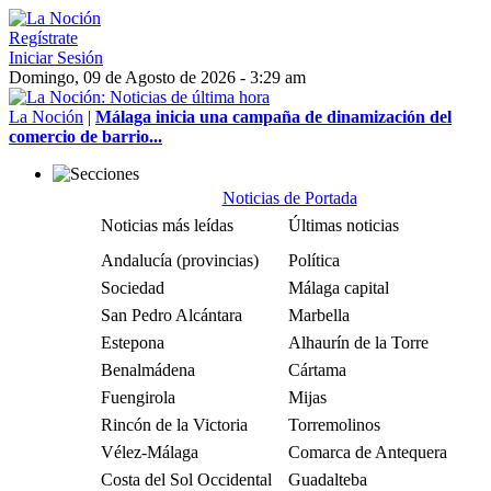
Regístrate
Iniciar Sesión
Domingo, 09 de Agosto de 2026 - 3:29 am
La Noción
|
Málaga inicia una campaña de dinamización del
comercio de barrio...
Noticias de Portada
Noticias más leídas
Últimas noticias
Andalucía (provincias)
Política
Sociedad
Málaga capital
San Pedro Alcántara
Marbella
Estepona
Alhaurín de la Torre
Benalmádena
Cártama
Fuengirola
Mijas
Rincón de la Victoria
Torremolinos
Vélez-Málaga
Comarca de Antequera
Costa del Sol Occidental
Guadalteba