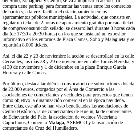
del Soho, Malagueta y Centro, se va a impulsar la acción 'Tu
compra tiene parking' para fomentar las ventas entre los comercios
de barrio y, a la vez, facilitar el estacionamiento en los
aparcamientos públicos municipales. La actividad, que consiste en
regalar un ticket de 2 horas de aparcamiento gratuito por cada ticket
de compra/consumición sellado, se desarrollará durante 3 horas cada
día (de 17:30 a 20:30 horas) en los que se instalará un expositor
informativo en los entornos de Plaza Camas, Soho y Malagueta y se
repartirán 8.000 tickets.
Así, el día 22 y 23 de noviembre la acción se desarrollará en la calle
Cervantes; los días 28 y 29 de noviembre en calle Tomás Heredia; y
el 30 de noviembre y 1 de diciembre en la plaza Enrique García
Herrera y calle Camas.
Por último, destaca también la convocatoria de subvenciones dotada
de 22.000 euros, otorgados por el Área de Comercio a las
asociaciones de comerciantes y vecinales para proyectos que tienen
como objetivo la dinamización comercial en la época navideña.
Entre ellas, este año se han visto beneficiadas las asociaciones de
Centro Histórico, la de comerciantes de Huelin, la de comerciantes
de Echevarría del Palo, la asociación de vecinos Victoriana
Capuchinos, Comercio
Málaga
, ASEMCO y la asociación de
comerciantes de Cruz del Humilladero.