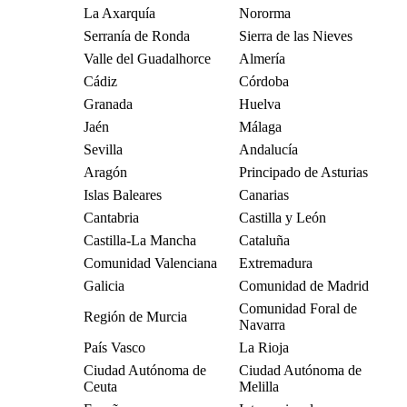
La Axarquía
Nororma
Serranía de Ronda
Sierra de las Nieves
Valle del Guadalhorce
Almería
Cádiz
Córdoba
Granada
Huelva
Jaén
Málaga
Sevilla
Andalucía
Aragón
Principado de Asturias
Islas Baleares
Canarias
Cantabria
Castilla y León
Castilla-La Mancha
Cataluña
Comunidad Valenciana
Extremadura
Galicia
Comunidad de Madrid
Comunidad Foral de
Región de Murcia
Navarra
País Vasco
La Rioja
Ciudad Autónoma de
Ciudad Autónoma de
Ceuta
Melilla