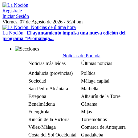
Regístrate
Iniciar Sesión
Viernes, 07 de Agosto de 2026 - 5:24 pm
La Noción
|
El ayuntamiento impulsa una nueva edición del
programa “Promálaga...
Noticias de Portada
Noticias más leídas
Últimas noticias
Andalucía (provincias)
Política
Sociedad
Málaga capital
San Pedro Alcántara
Marbella
Estepona
Alhaurín de la Torre
Benalmádena
Cártama
Fuengirola
Mijas
Rincón de la Victoria
Torremolinos
Vélez-Málaga
Comarca de Antequera
Costa del Sol Occidental
Guadalteba