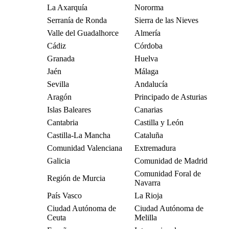
La Axarquía
Nororma
Serranía de Ronda
Sierra de las Nieves
Valle del Guadalhorce
Almería
Cádiz
Córdoba
Granada
Huelva
Jaén
Málaga
Sevilla
Andalucía
Aragón
Principado de Asturias
Islas Baleares
Canarias
Cantabria
Castilla y León
Castilla-La Mancha
Cataluña
Comunidad Valenciana
Extremadura
Galicia
Comunidad de Madrid
Comunidad Foral de
Región de Murcia
Navarra
País Vasco
La Rioja
Ciudad Autónoma de
Ciudad Autónoma de
Ceuta
Melilla