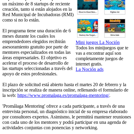
un máximo de 8 startups de reciente
creación, tanto si están alojados en la
Red Municipal de Incubadoras (RMI)
como si no lo están.
El programa tiene una duración de 6
meses durante los cuales los
emprendedores elegidos recibirán
Mini juegos La Noción
asesoramiento gratuito por parte de
Todos los minijuegos que te
mentores especializados en todas las
vas a encontrar aquí son
áreas empresariales. El objetivo es
completamente juegos de
acelerar el proceso de desarrollo de
internet gratis.
las startups seleccionadas a través del
La Noción ads
apoyo de estos profesionales.
El plazo de solicitud está abierto hasta el martes 20 de febrero y la
inscripción se realiza de manera online, rellenando el formulario de
la web:
https://www.promalaga.es/promalaga-mentoring/
.
'Promálaga Mentoring' ofrece a cada participante, a través de una
entrevista personal, un diagnóstico inicial de su empresa elaborado
por consultores expertos. Asimismo, le permitirá mantener reuniones
con cada uno de los mentores y podrá participar en una agenda de
actividades conjuntas con ponencias y networking.