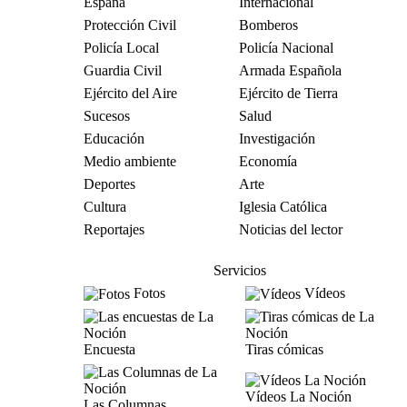
España
Internacional
Protección Civil
Bomberos
Policía Local
Policía Nacional
Guardia Civil
Armada Española
Ejército del Aire
Ejército de Tierra
Sucesos
Salud
Educación
Investigación
Medio ambiente
Economía
Deportes
Arte
Cultura
Iglesia Católica
Reportajes
Noticias del lector
Servicios
Fotos
Vídeos
Encuesta
Tiras cómicas
Vídeos La Noción
Las Columnas