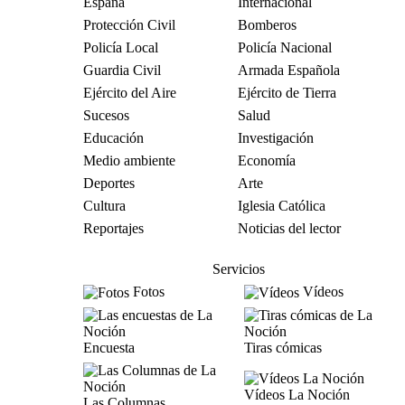
España
Internacional
Protección Civil
Bomberos
Policía Local
Policía Nacional
Guardia Civil
Armada Española
Ejército del Aire
Ejército de Tierra
Sucesos
Salud
Educación
Investigación
Medio ambiente
Economía
Deportes
Arte
Cultura
Iglesia Católica
Reportajes
Noticias del lector
Servicios
Fotos
Vídeos
Encuesta
Tiras cómicas
Vídeos La Noción
Las Columnas