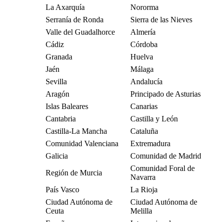
La Axarquía
Nororma
Serranía de Ronda
Sierra de las Nieves
Valle del Guadalhorce
Almería
Cádiz
Córdoba
Granada
Huelva
Jaén
Málaga
Sevilla
Andalucía
Aragón
Principado de Asturias
Islas Baleares
Canarias
Cantabria
Castilla y León
Castilla-La Mancha
Cataluña
Comunidad Valenciana
Extremadura
Galicia
Comunidad de Madrid
Comunidad Foral de
Región de Murcia
Navarra
País Vasco
La Rioja
Ciudad Autónoma de
Ciudad Autónoma de
Ceuta
Melilla