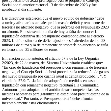
presupuestario de 2023 prorrogado. Así se propuso al Consejo
Social por el anterior rector el 13 de diciembre de 2023 y fue
aprobado al día siguiente.
Las directrices establecen que el nuevo equipo de gobierno "debe
asumir y afrontar los actuales problemas de déficit y remanente de
tesorería no afectado negativo, que la prórroga del Presupuesto 2023
no afrontó. En este sentido, a día de hoy, a falta de conocer la
liquidación definitiva del presupuesto correspondiente al ejercicio
2023, la cifra estimada de déficit ajustado está alrededor de los -28
millones de euros y la de remanente de tesorería no afectado se sitúa
en torno a los -35 millones de euros.
En relación con lo anterior, el artículo 57.8 de la Ley Orgánica
2/2023, de 22 de marzo, del Sistema Universitario establece que:
"En caso de liquidación del presupuesto con remanente de tesorería
negativo, el Consejo Social deberá proceder a la reducción de gastos
del nuevo presupuesto por cuantía igual al déficit producido… ". Y
el artículo 57.9: "…la falta de adopción de medidas en caso de
liquidación con remanente negativo, facultará a la Comunidad
Autónoma para adoptar, en el ámbito de sus competencias, las
medidas necesarias para garantizar la estabilidad presupuestaria de la
universidad." Por tanto, el Presupuesto 2024 debe afrontar
inexorablemente estas circunstancias.